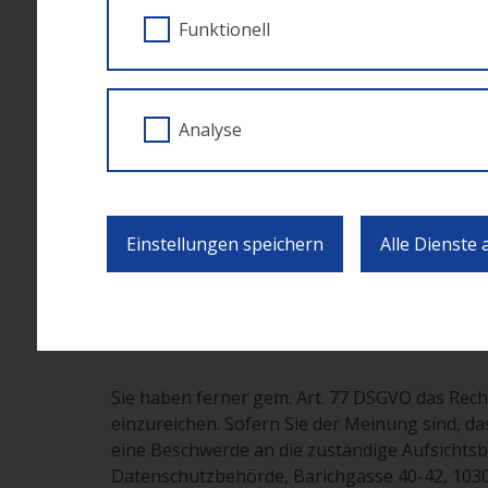
Grundsätzlich werden Ihre Daten nur weiterg
Funktionell
auf Grund rechtlicher Bestimmungen erfolgt.
Welche Rechte haben Sie?
Analyse
Ihnen kommen die Rechte aus der DSGVO und d
Löschung, Berichtigung, Einschränkung der V
Datenübertragbarkeit. Eine erteilte Einwilligu
Einstellungen speichern
Alle Dienste
Einzelne Rechte können gem. Art. 23 DSGVO e
wie beispielsweise Aufbewahrungs-, Dokumen
Betroffenenrechten entgegen (z.B.: nicht im­
gesetzliche Aufbewahrungs­fristen dem Recht
Sie haben ferner gem. Art. 77 DSGVO das Rech
einzureichen. Sofern Sie der Meinung sind, da
eine Beschwerde an die zuständige Aufsichtsbe
Datenschutzbehörde, Barichgasse 40-42, 1030