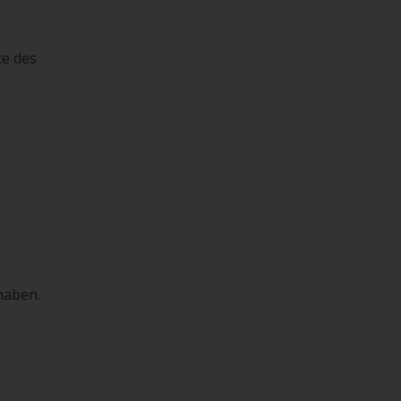
te des
haben.