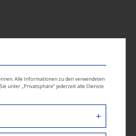
 in
en an
Treu
sie zur
ations-
önnen. Alle Informationen zu den verwendeten
: zur
e unter „Privatsphäre“ jederzeit alle Dienste
ar­
en.