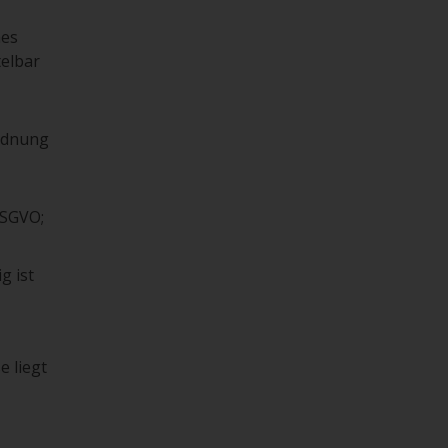
hes
telbar
ordnung
 DSGVO;
g ist
e liegt