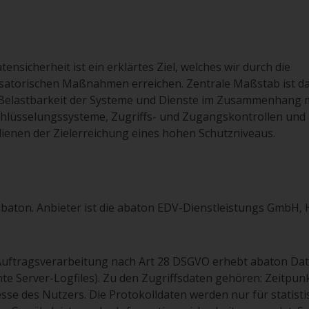
sicherheit ist ein erklärtes Ziel, welches wir durch die
satorischen Maßnahmen erreichen. Zentrale Maßstab ist da
nd Belastbarkeit der Systeme und Dienste im Zusammenhang m
schlüsselungssysteme, Zugriffs- und Zugangskontrollen und
ienen der Zielerreichung eines hohen Schutzniveaus.
baton. Anbieter ist die abaton EDV-Dienstleistungs GmbH, 
uftragsverarbeitung nach Art 28 DSGVO erhebt abaton Da
te Server-Logfiles). Zu den Zugriffsdaten gehören: Zeitpun
se des Nutzers. Die Protokolldaten werden nur für statisti