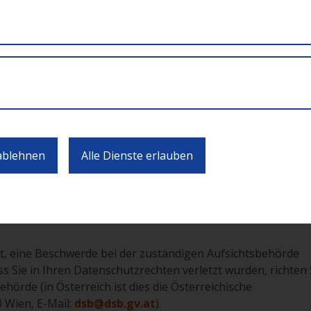
egeben, wenn Sie der Übermittlung zugestimmt haben oder 
em DSG zu, dh Sie haben grundsätzlich das Recht auf Ausk
erarbeitung, Widerspruchsrecht und Recht auf
ng können Sie jederzeit widerrufen.
 ablehnen
Alle Dienste erlauben
ingeschränkt sein. Teilweise stehen gesetzliche Bestimmun
tations- oder Verjährungsfristen einer Geltendmachung v
mer besteht das Recht auf Löschung der Daten, nämlich, wen
 auf Löschung vorgehen.
t, eine Beschwerde bei der zuständigen Aufsichtsbehörde
ss Sie in Ihren Datenschutzrechten verletzt wurden, richten 
hörde (in Österreich ist dies die Österreichische
 Wien, E-Mail:
dsb@dsb.gv.at
).