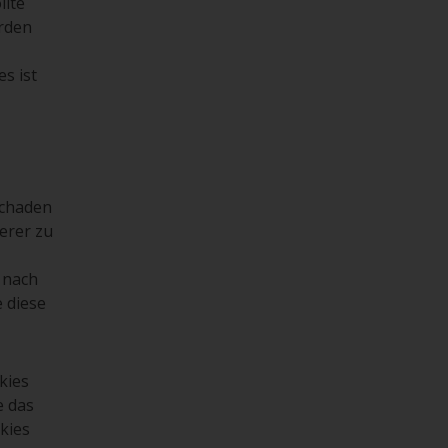
llte
rden
s ist
Schaden
erer zu
 nach
 diese
kies
e das
kies