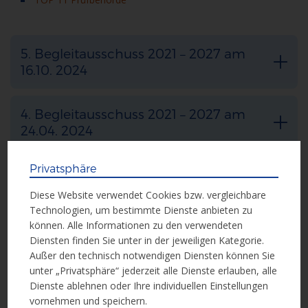
5. Begleitausschuss 2021 – 2027 am
16.10. 2024
4. Begleitausschuss 2021 – 2027 am
24.04. 2024
Privatsphäre
3. Begleitausschuss 2021 – 2027 am
09.11. 2023
Diese Website verwendet Cookies bzw. vergleichbare
Technologien, um bestimmte Dienste anbieten zu
können. Alle Informationen zu den verwendeten
2. Begleitausschuss 2021 – 2027 am
Diensten finden Sie unter in der jeweiligen Kategorie.
24.05. 2023
Außer den technisch notwendigen Diensten können Sie
unter „Privatsphäre“ jederzeit alle Dienste erlauben, alle
Dienste ablehnen oder Ihre individuellen Einstellungen
1. Begleitausschuss 2021 – 2027 am
vornehmen und speichern.