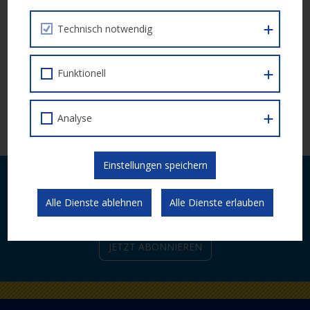
30.11. 2022
Technisch notwendig
War der Inhalt dieser Seite hilfreich?
Funktionell
JA
NEIN
Analyse
Einstellungen speichern
Laufende Neuigkeiten zu Calls und
Veranstaltungen bequem per E-Mail.
Alle Dienste ablehnen
Alle Dienste erlauben
JETZT ABONNIEREN