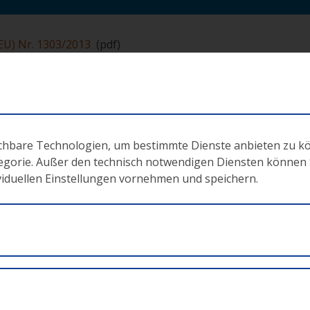
(EU) Nr. 1303/2013
(pdf)
g für die ESI-Fonds – (EU) Nr. 1303/2013
(pdf)
(pdf)
21/2014
rdisierten Einheitskosten und Pauschalfinanzierungen für d
ichbare Technologien, um bestimmte Dienste anbieten zu k
aaten durch die Kommission
tegorie. Außer den technisch notwendigen Diensten können Si
ividuellen Einstellungen vornehmen und speichern.
erlagen 2014-2020