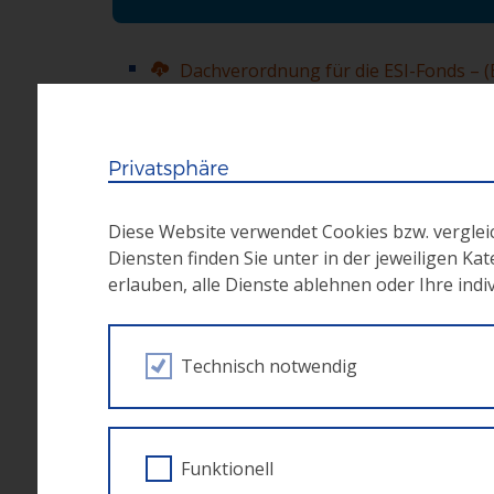
Dachverordnung für die ESI-Fonds – 
REACT-EU Änderung zur Dachverordnun
ESF Verordnung – (EU) Nr. 1304/2013
Privatsphäre
Durchführungsverordnung (EU) Nr. 8
Verordnung zur Definition von standa
Diese Website verwendet Cookies bzw. vergle
Erstattung von Ausgaben der Mitgliedst
Diensten finden Sie unter in der jeweiligen Ka
erlauben, alle Dienste ablehnen oder Ihre ind
Technisch notwendig
Österreichische Grundsatzunt
Funktionell