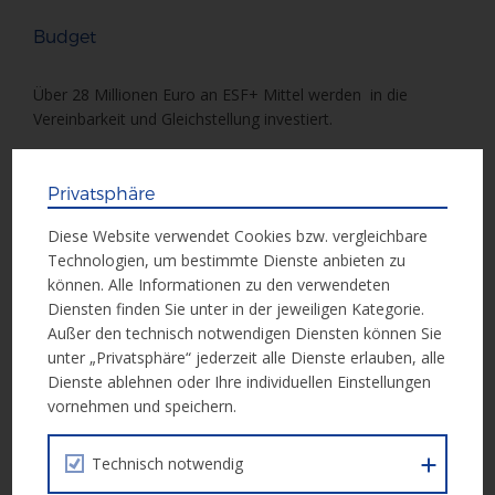
Budget
Über 28 Millionen Euro an ESF+ Mittel werden in die
Vereinbarkeit und Gleichstellung investiert.
Förderstellen
Privatsphäre
Diese Website verwendet Cookies bzw. vergleichbare
Bundesministerium für Arbeit, Soziales, Gesundheit,
Technologien, um bestimmte Dienste anbieten zu
Pflege und Konsumentenschutz (Sektion IV)
können. Alle Informationen zu den verwendeten
alle Bundesländer
Diensten finden Sie unter in der jeweiligen Kategorie.
Außer den technisch notwendigen Diensten können Sie
unter „Privatsphäre“ jederzeit alle Dienste erlauben, alle
Aktives und gesundes Altern
Dienste ablehnen oder Ihre individuellen Einstellungen
vornehmen und speichern.
Bekämpfung von Armut und
Technisch notwendig
Förderung der aktiven Inklusion