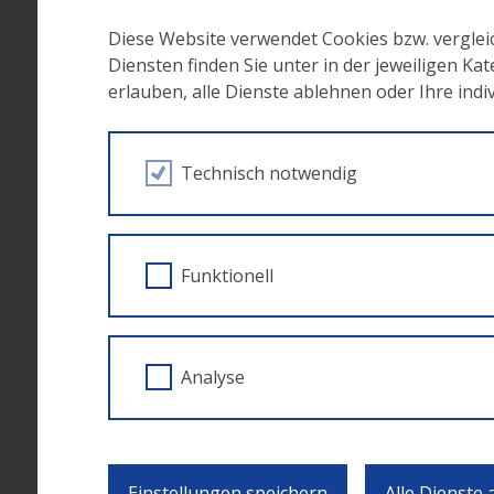
Partnerschaftsvereinbarung
(pdf)
Diese Website verwendet Cookies bzw. vergle
Diensten finden Sie unter in der jeweiligen Ka
Simplifizierungen Langfassung
(pdf)
erlauben, alle Dienste ablehnen oder Ihre ind
Simplifizierungen Exante Assessment U
Definitionspapier zu Indikatoren
(pdf)
Technisch notwendig
Auswahlkriterien ESF+/JTF 2021-2027
(p
Sonderrechtlinie
(pdf)
Begriffsbestimmung Sonderrechtlinie A
Funktionell
Zuschussfähige Kosten Sonderrechtlini
Musterfördervertrag (Echtkosten)
(doc)
Musterfördervertrag (Restkosten)
(doc)
Analyse
Musterfördervertrag (SEK Prozentmeth
Musterfördervertrag (SEK Stundenmet
Einstellungen speichern
Alle Dienste