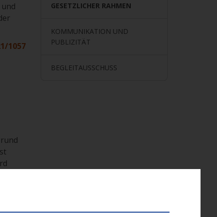
 und
GESETZLICHER RAHMEN
der
KOMMUNIKATION UND
PUBLIZITÄT
21/1057
BEGLEITAUSSCHUSS
grund
st
rd
lossen