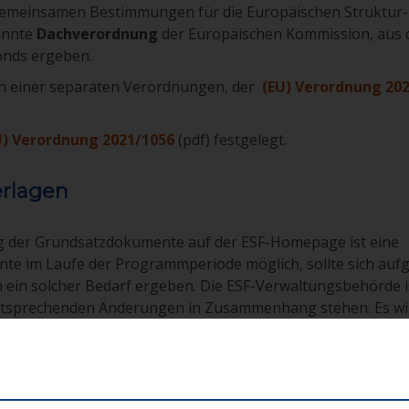
gemeinsamen Bestimmungen für die Europäischen Struktur-
nannte
Dachverordnung
der Europäischen Kommission, aus 
onds ergeben.
in einer separaten Verordnungen, der
(EU) Verordnung 20
U) Verordnung 2021/1056
(pdf) festgelegt.
erlagen
ng der Grundsatzdokumente auf der ESF-Homepage ist eine
e im Laufe der Programmperiode möglich, sollte sich auf
ein solcher Bedarf ergeben. Die ESF-Verwaltungsbehörde i
 entsprechenden Änderungen in Zusammenhang stehen. Es wi
kende Änderung der angeführten Dokumente nicht ausgesch
1-2027
(pdf 22.11.22)