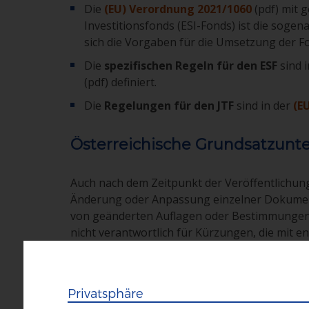
Die
(EU) Verordnung 2021/1060
(pdf) mit 
Investitionsfonds (ESI-Fonds) ist die soge
sich die Vorgaben für die Umsetzung der F
Die
spezifischen Regeln für den ESF
sind 
(pdf) definiert.
Die
Regelungen für den JTF
sind in der
(E
Österreichische Grundsatzunt
Auch nach dem Zeitpunkt der Veröffentlichu
Änderung oder Anpassung einzelner Dokument
von geänderten Auflagen oder Bestimmungen 
nicht verantwortlich für Kürzungen, die mit
darauf hingewiesen, dass auch eine rückwir
werden kann.
Privatsphäre
genehmigtes Programm ESF+/JTF 202