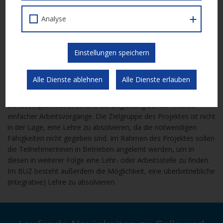
durch sozialpädagogische Betreuung, Bewerbungstraining und
Analyse
Coaching zur erfolgreichen (Re-)Integration in den Arbeitsmarkt.
Den Abschluss bildet eine kommissionelle Prüfung zur
„qualifizierten Hilfskraft“.
Einstellungen speichern
Die Anlehre 2026 (Laufzeit: 01.01.2026 – 31.12.2026)
Alle Dienste ablehnen
Alle Dienste erlauben
Das Kernstück der Anlehre ist die Vermittlung beruflicher
Schlüsselqualifikationen und die Begleitung bei der Anlehre
einfacher Arbeitsvorgänge. Die Zielgruppe des Projektes ist nicht
in der Lage, eine Lehre zu absolvieren, da die notwendigen
Fähigkeiten nicht gegeben sind. Im Rahmen des Projektes sollen
die TeilnehmerInnen in Betrieben angelernt werden, um in
diesen in weiterer Folge eine Lehr- oder Arbeitsstelle zu finden.
Im BUZ besteht außerdem die Möglichkeit, eine überbetriebliche
(integrative) Lehre zu absolvieren.