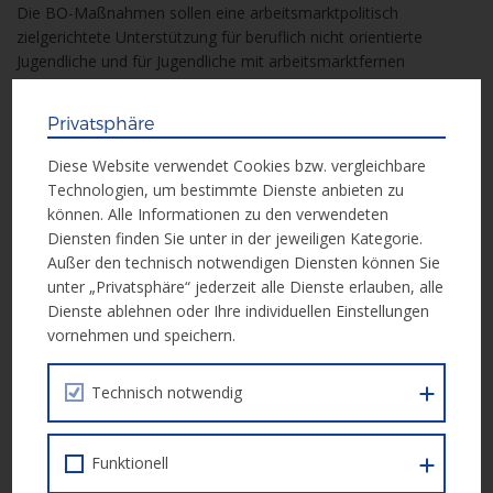
Die BO-Maßnahmen sollen eine arbeitsmarktpolitisch
zielgerichtete Unterstützung für beruflich nicht orientierte
Jugendliche und für Jugendliche mit arbeitsmarktfernen
Berufswünschen sein. Als vorgeschaltete Maßnahme zur
(überbetrieblichen) Lehrausbildung dient sie der beruflichen
Privatsphäre
Orientierung, die Jugendliche beim Übergang von Schule zu
Berufsausbildung unterstützen soll.
Diese Website verwendet Cookies bzw. vergleichbare
Technologien, um bestimmte Dienste anbieten zu
können. Alle Informationen zu den verwendeten
Qualifizierung mit System 2026 (Laufzeit: 01.01.2026 –
Diensten finden Sie unter in der jeweiligen Kategorie.
31.12.2026)
Außer den technisch notwendigen Diensten können Sie
unter „Privatsphäre“ jederzeit alle Dienste erlauben, alle
Qualifizierung mit System ist eine modulare Ausbildung, welche
Dienste ablehnen oder Ihre individuellen Einstellungen
eine praxisnahe Qualifizierung in zwei Berufsfeldern ermöglicht:
vornehmen und speichern.
Metallbearbeitung oder Lager/Logistik. Nach persönlicher
Standort-Ermittlung und Erfassung der individuellen
Technisch notwendig
Kompetenzen und Fähigkeiten wählen die Teilnehmenden einen
Schwerpunkt (Qualifizierungsschiene) und absolvieren
grundlegende Module wie z. B. Sägen, Feilen, Schweißen (Metall)
Funktionell
oder Lagerorganisation, Warenbereitstellung und
Staplerausbildung (Logistik). Ergänzt wird die Fachausbildung