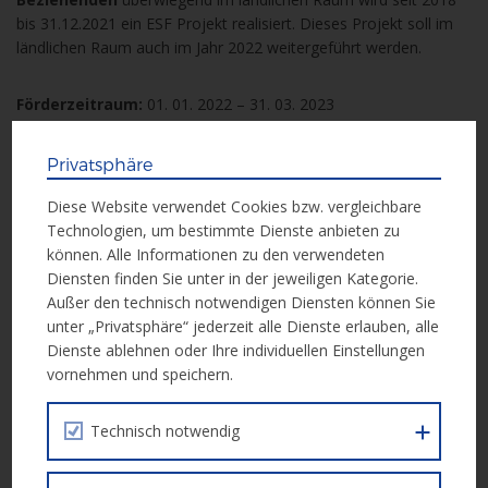
bis 31.12.2021 ein ESF Projekt realisiert. Dieses Projekt soll im
ländlichen Raum auch im Jahr 2022 weitergeführt werden.
Förderzeitraum:
01. 01. 2022 – 31. 03. 2023
Privatsphäre
Weitere Informationen
Diese Website verwendet Cookies bzw. vergleichbare
Technologien, um bestimmte Dienste anbieten zu
Weitere Informationen erhalten Sie in der folgenden Unterlage:
können. Alle Informationen zu den verwendeten
Diensten finden Sie unter in der jeweiligen Kategorie.
Außer den technisch notwendigen Diensten können Sie
Call Dokument
unter „Privatsphäre“ jederzeit alle Dienste erlauben, alle
Dienste ablehnen oder Ihre individuellen Einstellungen
vornehmen und speichern.
Einreichung
Technisch notwendig
Die Einreichung erfolgt elektronisch über die
ESF Datenbank
ZWIMOS
.