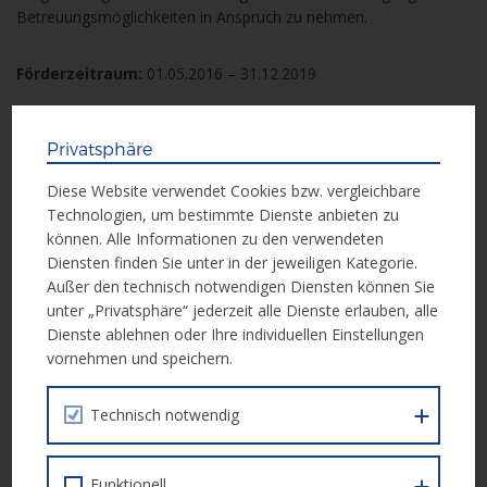
Betreuungsmöglichkeiten in Anspruch zu nehmen.
Förderzeitraum:
01.05.2016 – 31.12.2019
Privatsphäre
Weitere Informationen
Diese Website verwendet Cookies bzw. vergleichbare
Technologien, um bestimmte Dienste anbieten zu
Weitere Informationen erhalten Sie in der folgenden Unterlage:
können. Alle Informationen zu den verwendeten
Diensten finden Sie unter in der jeweiligen Kategorie.
Call Dokument
Außer den technisch notwendigen Diensten können Sie
unter „Privatsphäre“ jederzeit alle Dienste erlauben, alle
Dienste ablehnen oder Ihre individuellen Einstellungen
vornehmen und speichern.
Einreichung
Technisch notwendig
Die Einreichung erfolgt elektronisch über die
ESF Datenbank
ZWIMOS
.
Funktionell