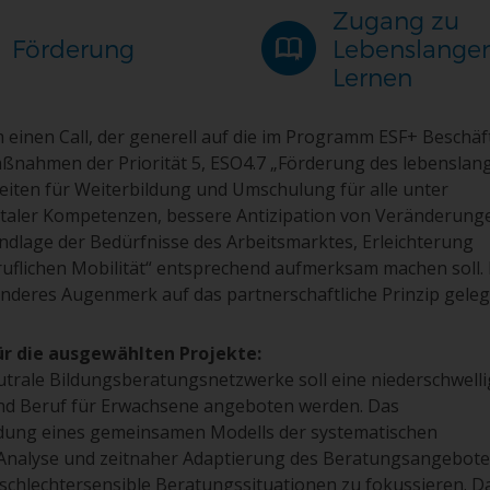
Zugang zu
Förderung
Lebenslang
Lernen
m einen Call, der generell auf die im Programm ESF+ Beschä
ßnahmen der Priorität 5, ESO4.7 „Förderung des lebenslan
eiten für Weiterbildung und Umschulung für alle unter
italer Kompetenzen, bessere Antizipation von Veränderung
lage der Bedürfnisse des Arbeitsmarktes, Erleichterung
uflichen Mobilität“ entsprechend aufmerksam machen soll. 
eres Augenmerk auf das partnerschaftliche Prinzip geleg
r die ausgewählten Projekte:
trale Bildungsberatungsnetzwerke soll eine niederschwelli
und Beruf für Erwachsene angeboten werden. Das
dung eines gemeinsamen Modells der systematischen
Analyse und zeitnaher Adaptierung des Beratungsangebote
eschlechtersensible Beratungssituationen zu fokussieren. D