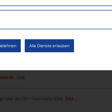
en ist die vorherige Zertifizierung durch eine
im Feld der Bildungsberatung (IBOBB). Diese Zertifizierung
le im Burgenland tätigen Erwachsenenbildungsorganisatione
ungen erfüllen.
 ablehnen
Alle Dienste erlauben
6. Juni 2027
DEA Nr. 234)
lgt über die ESF+ Datenbank IDEA:
IDEA –