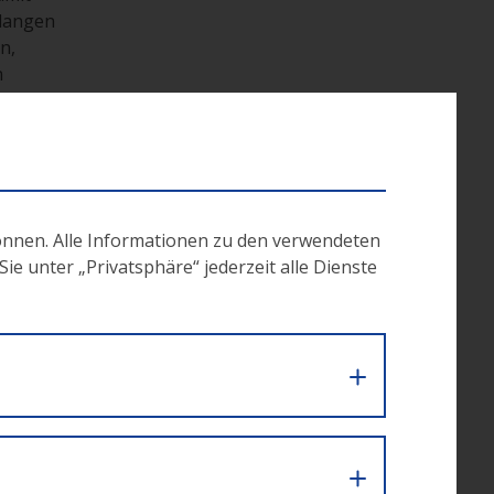
slangen
n,
n
sonen
önnen. Alle Informationen zu den verwendeten
ratung
e unter „Privatsphäre“ jederzeit alle Dienste
azu
ch vor,
klung