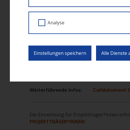
Voraussetzung für die Einreichung von Projekt
externe, facheinschlägige Qualitätssicherung 
Analyse
zu Projektbeginn vorliegen. Zum Call sind al
zugelassen, die die oben zitierten Voraussetz
Einstellungen speichern
Alle Dienste
Einreichfrist bis
: 16. Juni 2025
Durchführungszeitraum
: 16. Juni 2025 – 1
Weiterführende Infos:
Calldokument (I
Die Einreichung für Projektträger*innen erfo
PROJEKTTRÄGER*INNEN