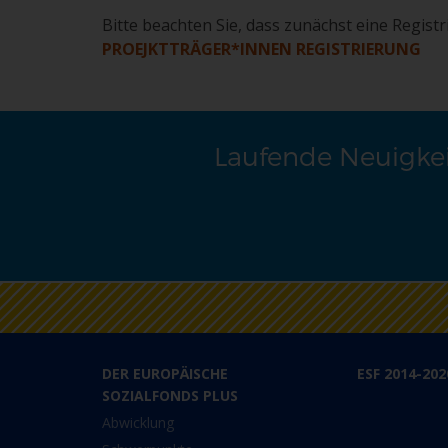
Bitte beachten Sie, dass zunächst eine Regist
PROEJKTTRÄGER*INNEN REGISTRIERUNG
Laufende Neuigkei
DER EUROPÄISCHE
ESF 2014-202
SOZIALFONDS PLUS
Abwicklung