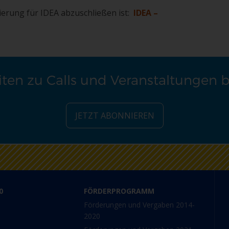
rierung für IDEA abzuschließen ist:
IDEA –
ten zu Calls und Veranstaltungen 
JETZT ABONNIEREN
0
FÖRDERPROGRAMM
Förderungen und Vergaben 2014-
2020