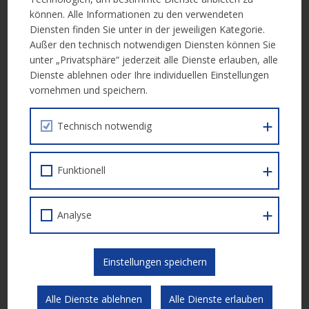
können. Alle Informationen zu den verwendeten
* aktive Arbeitssuche (Bewerbungstrainings)
Diensten finden Sie unter in der jeweiligen Kategorie.
* Arbeitstrainings zum Aufbau von Arbeitshaltungen
Außer den technisch notwendigen Diensten können Sie
* Nachbetreuung der TN
unter „Privatsphäre“ jederzeit alle Dienste erlauben, alle
Dienste ablehnen oder Ihre individuellen Einstellungen
Förderzeitraum:
01.01.2018 – 31.12.2020
vornehmen und speichern.
Technisch notwendig
Weitere Informationen
Funktionell
Weitere Informationen erhalten Sie in der folgenden Unterlage:
Call Dokument
Analyse
Einstellungen speichern
Einreichung
Alle Dienste ablehnen
Alle Dienste erlauben
Die Einreichung erfolgt elektronisch über die
ESF Datenbank