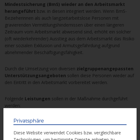
Mindestsicherung (BmS) wieder an den Arbeitsmarkt
herangeführt
bzw. in diesen integriert werden. Wenn BmS-
Bezieherinnen als auch langzeitarbeitslose Personen mit
gravierenden Vermittlungshindernissen über einen längeren
Zeitraum vom Arbeitsmarkt abwesend sind, erhöht ein solcher
(oft wiederkehrender) Ausstieg aus dem Arbeitsmarkt das Risiko
einer sozialen Exklusion und Armutsgefährdung aufgrund
abnehmender Beschäftigungsfähigkeit.
Durch die Umsetzung von diversen
zielgruppenangepassten
Unterstützungsangeboten
sollen diese Personen wieder auf
den Eintritt in den Arbeitsmarkt vorbereitet werden.
Folgende
Leistungen
sollen in der Maßnahme durchgeführt
werden:
* Orientierungsphase (indiv. Betreuungsplan pro TN; Abbau von
Vermittlungshemmnissen in Kooperation mit anderen
Privatsphäre
Betreuungseinrichtungen);
Diese Website verwendet Cookies bzw. vergleichbare
* Aus- und Weiterbildung (Einleitung von
Technologien, um bestimmte Dienste anbieten zu
Qualifizierungsmaßnahmen);