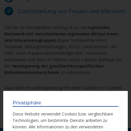
Gleichstellung von Frauen und Männern
Ziel der zu erbringenden Leistung ist es, ein
regionales
Netzwerk mit verschiedenen regionalen Akteur:innen
und Interessensgruppen
(bspw. Sozialpartner:innen,
Verbände, Bildungseinrichtungen, NGOs, Unternehmen, das
AMS, sowie Frauenmaßnahmeträger und –netzwerke)
aufzubauen und diese im Rahmen eines Capacity Buildings bei
der
Verringerung der geschlechterspezifischen
Einkommensunterschiede
zu unterstützen.
Dazu wird ein Leistungsvertrag mit einer Laufzeit von 3 Jahren
ausgeschrieben.
Privatsphäre
Alle Unterlagen für die Vergabe finden Sie im
ANKÖ
Diese Website verwendet Cookies bzw. vergleichbare
Vergabeportal
Technologien, um bestimmte Dienste anbieten zu
können. Alle Informationen zu den verwendeten