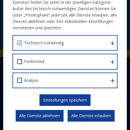
Diensten finden Sie unter in der jeweiligen Kategorie.
Laufende Neuigkeiten zu Calls und
Außer den technisch notwendigen Diensten können Sie
unter „Privatsphäre“ jederzeit alle Dienste erlauben, alle
Veranstaltungen bequem per E-Mail.
Dienste ablehnen oder Ihre individuellen Einstellungen
vornehmen und speichern.
JETZT ABONNIEREN
Technisch notwendig
Funktionell
DER EUROPÄISCHE SOZIALFONDS PLUS
Abwicklung
Analyse
Schwerpunkte
Gesetzlicher Rahmen
Kommunikation und Publizität
Einstellungen speichern
ESF 2014-2020
Alle Dienste ablehnen
Alle Dienste erlauben