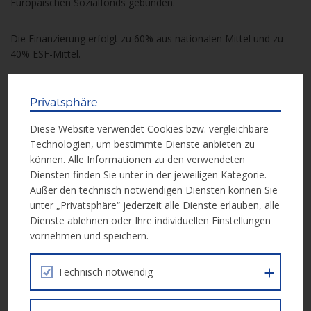
Europäischen Sozialfonds gebunden.
Die Finanzierung erfolgt zu 60% aus nationalen Mittel und zu
40% ESF-Mittel.
Förderzeitraum:
1. Juli 2023 – 31. Dezember 2025
Privatsphäre
Weiterführende Infos:
Call Dokument
Diese Website verwendet Cookies bzw. vergleichbare
Technologien, um bestimmte Dienste anbieten zu
können. Alle Informationen zu den verwendeten
Diensten finden Sie unter in der jeweiligen Kategorie.
Einreichung
Außer den technisch notwendigen Diensten können Sie
unter „Privatsphäre“ jederzeit alle Dienste erlauben, alle
Dienste ablehnen oder Ihre individuellen Einstellungen
Die Einreichung für Projektträger*innen erfolgt über die ESF+
vornehmen und speichern.
Datenbank IDEA:
IDEA – PROJEKTTRÄGER*INNEN
Technisch notwendig
Bitte beachten Sie, dass zunächst eine Registrierung für IDEA
abzuschließen ist:
IDEA – PROEJKTTRÄGER*INNEN
REGISTRIERUNG