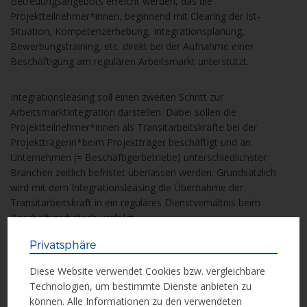
Betreuungsangebots erreicht werden, das die
Projektteilnehmer*innen, beginnend mit Clearing der Ist-
Situation, Kompetenzerhebung, Integrationsplanung,
Bewerbungstraining, etc. direkt bei der Aufnahme einer
Beschäftigung am regulären Arbeitsmarkt unterstützt.
Integrationsleasing soll einen zweiten Schritt zur
Arbeitsmarktintegration darstellen. Dabei sollen die
Projektteilnehmer*innen als Transitarbeitskräfte bei der
Projektträgerin*beim Projektträger beschäftigt und an
Unternehmen (= Beschäftigerbetriebe) unterschiedlichster
Branchen zeitlich befristet überlassen werden. Grundsätzlich
wird mit dem Integrationsleasing die Übernahme der
Transitarbeitskraft in ein reguläres Dienstverhältnis beim
Beschäftigerbetrieb verfolgt.
Privatsphäre
Nach erfolgreicher Arbeitsmarktintegration soll die
Beschäftigung am ersten Arbeitsmarkt mittels Nachbetreuung
Diese Website verwendet Cookies bzw. vergleichbare
am Arbeitsplatz nachhaltig abgesichert werden.
Technologien, um bestimmte Dienste anbieten zu
können. Alle Informationen zu den verwendeten