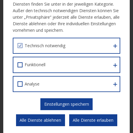
Diensten finden Sie unter in der jeweiligen Kategorie.
Außer den technisch notwendigen Diensten können Sie
Einreichfrist
: 08.07.2026 – 02.09.2026
unter „Privatsphäre“ jederzeit alle Dienste erlauben, alle
Dienste ablehnen oder Ihre individuellen Einstellungen
Förderzeitraum:
01.01.2027 – 31.12.2028
vornehmen und speichern.
Weiterführende Infos:
Calldokument (IDEA Nr. 248)
Technisch notwendig
Funktionell
Einreichung
Analyse
Die Einreichung für Projektträger*innen erfolgt über die ESF+
Datenbank IDEA:
IDEA – PROJEKTTRÄGER*INNEN
Einstellungen speichern
Bitte beachten Sie, dass zunächst eine Registrierung für IDEA
abzuschließen ist:
IDEA – PROEJKTTRÄGER*INNEN
Alle Dienste ablehnen
Alle Dienste erlauben
REGISTRIERUNG