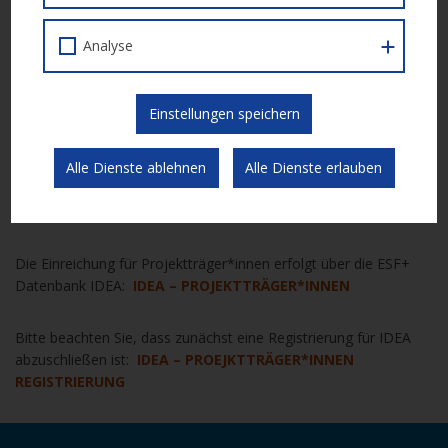
Einreichfrist
: 29.09.2025 – 15.10.2025
Analyse
Förderzeitraum:
01.01.2026-31.12.2028
Einstellungen speichern
Weiterführende Infos:
Calldokument (IDEA Nr. 239)
Alle Dienste ablehnen
Alle Dienste erlauben
Einreichung
Die Einreichung für Projektträger*innen erfolgt über die ESF+
Datenbank IDEA:
IDEA – PROJEKTTRÄGER*INNEN
Bitte beachten Sie, dass zunächst eine Registrierung für IDEA
abzuschließen ist:
IDEA – PROEJKTTRÄGER*INNEN
REGISTRIERUNG