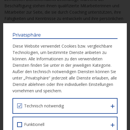
Beschäftigung stehen ihnen qualifizierte Mitarbeiterinnen und
Mitarbeiter zur Seite, die sie durch Coaching unterstützen, ihre
Fähigkeiten und Kenntnisse zu entwickeln und ihre persönlichen
sozialen Probleme zu lösen.
Privatsphäre
Auch Sozialökonomische Betriebe unterstützen die
Diese Website verwendet Cookies bzw. vergleichbare
Reintegration von Arbeitsuchenden mittels des Angebotes
Technologien, um bestimmte Dienste anbieten zu
befristeter Dienstverhältnisse und durch eine
können. Alle Informationen zu den verwendeten
sozialpädagogische Begleitung. Ziel ist die Vermittlung in den
Diensten finden Sie unter in der jeweiligen Kategorie.
ersten Arbeitsmarkt.
Außer den technisch notwendigen Diensten können Sie
unter „Privatsphäre“ jederzeit alle Dienste erlauben, alle
Ziel des vorliegenden Fördercalls ist es, Menschen und
Dienste ablehnen oder Ihre individuellen Einstellungen
Regionen, die vom Übergang zu einer klimaneutralen Wirtschaft
vornehmen und speichern.
besonders betroffen sind, in der Bewältigung der sozialen,
wirtschaftlichen und ökologischen Auswirkungen dieser
Technisch notwendig
Veränderungen insbesondere in Hinblick auf ihre
Beschäftigungsmöglichkeiten zu unterstützen.
Funktionell