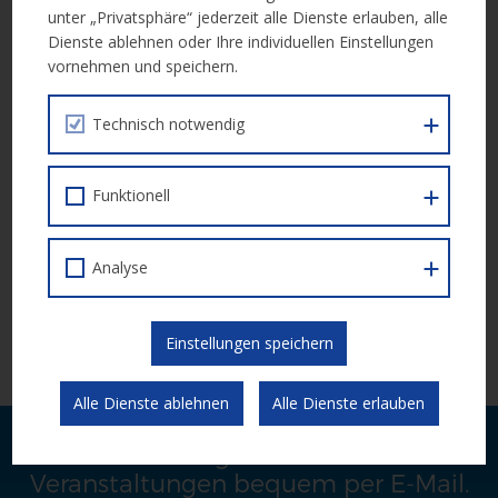
unter „Privatsphäre“ jederzeit alle Dienste erlauben, alle
Dienste ablehnen oder Ihre individuellen Einstellungen
Durchführungszeitraum
: 1. Oktober 2024 – 31.
vornehmen und speichern.
Dezember 2025
Technisch notwendig
Weiterführende Infos:
Calldokument (IDEA – 217)
Funktionell
Die Einreichung für Projektträger*innen erfolgt über die ESF+
Datenbank IDEA:
IDEA – PROJEKTTRÄGER*INNEN
Analyse
Bitte beachten Sie, dass zunächst eine Registrierung für IDEA
abzuschließen ist:
IDEA – PROEJKTTRÄGER*INNEN
Einstellungen speichern
REGISTRIERUNG
Alle Dienste ablehnen
Alle Dienste erlauben
Laufende Neuigkeiten zu Calls und
Veranstaltungen bequem per E-Mail.