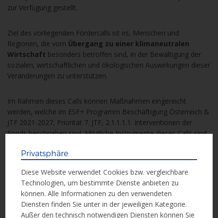
zur Verfügung gestellt.
Ziel des vorliegenden Fördercalls ist es, Menschen und
Regionen, die vom
Übergang zu einer klimaneutralen
Wirtschaft
besonders betroffen sind, in der Bewältigung der
sozialen, wirtschaftlichen und ökologischen Auswirkungen dieser
Veränderungen zu unterstützen.
Im Rahmen dieses Calls können Maßnahmen eingereicht
werden, welche im ESF+ Programm Beschäftigung Österreich &
JTF 2021-2027, Priorität 7. JTF, 2.1.1.1.1. Interventionen der
Fonds beschrieben sind. Mögliche Instrumente dieses Calls sind
Maßnahmen zur gezielten Berufsberatung und -
Privatsphäre
orientierung, Aktivierung und Betreuung, Information
und Branchenvorstellung, Erhebung der Bedarfe und
Diese Website verwendet Cookies bzw. vergleichbare
Entwicklungsmöglichkeiten in der Region
.
Technologien, um bestimmte Dienste anbieten zu
können. Alle Informationen zu den verwendeten
Diensten finden Sie unter in der jeweiligen Kategorie.
Außer den technisch notwendigen Diensten können Sie
Einreichfrist bis
: 17. Dezember 2024