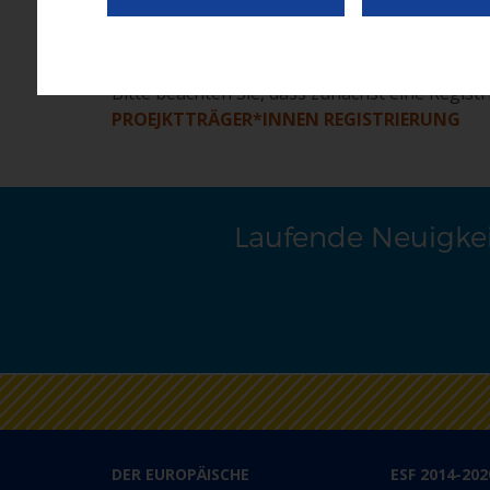
Die Einreichung für Projektträger*innen erfo
PROJEKTTRÄGER*INNEN
Bitte beachten Sie, dass zunächst eine Regist
PROEJKTTRÄGER*INNEN REGISTRIERUNG
Laufende Neuigkei
DER EUROPÄISCHE
ESF 2014-202