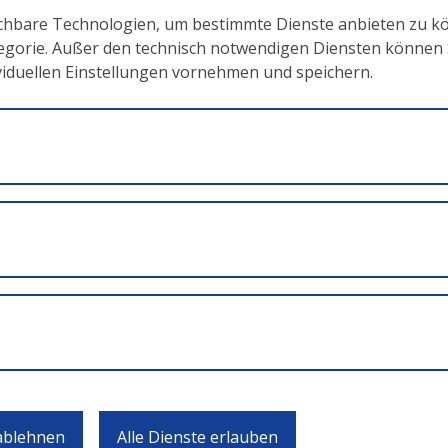
ichbare Technologien, um bestimmte Dienste anbieten zu k
tegorie. Außer den technisch notwendigen Diensten können Si
ividuellen Einstellungen vornehmen und speichern.
ingereicht werden, welche im ESF+ Programm Beschäftigu
.1.1.1.1. Interventionen der Fonds beschrieben sind. Mögliche
Erweiterung der Qualifikationen und Stärkung der C
ojekte
024
 – 31. Dezember 2025
(IDEA 220)
 ablehnen
Alle Dienste erlauben