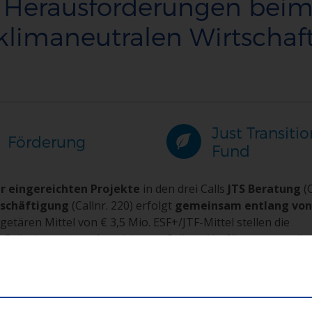
 Herausforderungen bei
klimaneutralen Wirtschaf
Just Transitio
Förderung
Fund
 eingereichten Projekte
in den drei Calls
JTS Beratung
(
eschäftigung
(Callnr. 220) erfolgt
gemeinsam entlang von
getären Mittel von € 3,5 Mio. ESF+/JTF-Mittel stellen die
Calls dar und werden nicht pro Call zur Verfügung gestellt.
nschen und Regionen, die vom
Übergang zu einer klimaneut
Bewältigung der sozialen, wirtschaftlichen und ökologischen
stützen.