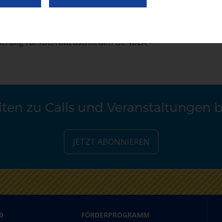
lgt über die ESF+ Datenbank IDEA:
IDEA –
rierung für IDEA abzuschließen ist:
IDEA –
ten zu Calls und Veranstaltungen 
JETZT ABONNIEREN
0
FÖRDERPROGRAMM