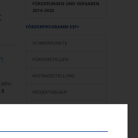
m
FÖRDERUNGEN UND VERGABEN
2014-2020
t
FÖRDERPROGRAMM ESF+
SCHWERPUNKTE
n
FÖRDERSTELLEN
ANTRAGSSTELLUNG
Callnr.
 3
PROJEKTABLAUF
ESF 2014-2020
ralen