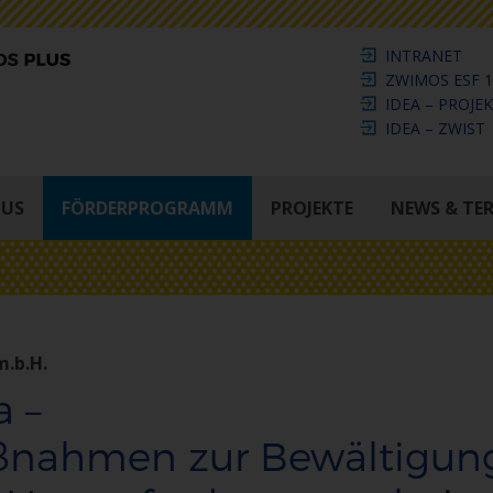
INTRANET
ZWIMOS ESF 1
IDEA – PROJE
IDEA – ZWIST
LUS
FÖRDERPROGRAMM
PROJEKTE
NEWS & TE
m.b.H.
a –
ßnahmen zur Bewältigun