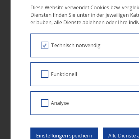
Diese Website verwendet Cookies bzw. vergle
Diensten finden Sie unter in der jeweiligen Ka
erlauben, alle Dienste ablehnen oder Ihre ind
Im Rahmen dieses Calls können Maßnahmen e
Österreich & JTF 2021-2027, Priorität 7. JTF, 2
Technisch notwendig
Instrumente dieses Calls sind
Maßnahmen zur 
am Arbeitsmarkt durch Beschäftigungspr
Funktionell
Einreichfrist bis
: 17. Dezember 2
Durchführungszeitraum
: 1. Oktober 2024
Analyse
Weiterführende Infos:
Calldokument 
Einstellungen speichern
Alle Dienste