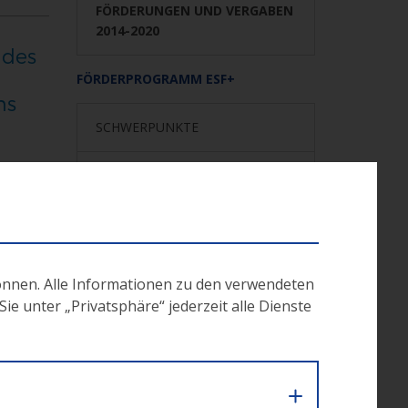
FÖRDERUNGEN UND VERGABEN
2014-2020
 des
FÖRDERPROGRAMM ESF+
hs
SCHWERPUNKTE
ulen
FÖRDERSTELLEN
ANTRAGSSTELLUNG
18 in
PROJEKTABLAUF
önnen. Alle Informationen zu den verwendeten
e unter „Privatsphäre“ jederzeit alle Dienste
ESF 2014-2020