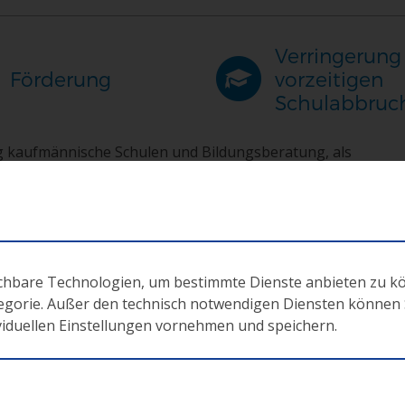
Verringerung
Förderung
vorzeitigen
Schulabbruc
g kaufmännische Schulen und Bildungsberatung, als
dt interessierte
kaufmännische mittlere und höhere Sch
aufsicht zu folgenden ESF-Projekten einzureichen.
 standortbezogenen verbindlichen Übung „KOEL“ im SJ 2017/
ie und/oder Aufbaulehrgang.
ichbare Technologien, um bestimmte Dienste anbieten zu k
tegorie. Außer den technisch notwendigen Diensten können Si
ividuellen Einstellungen vornehmen und speichern.