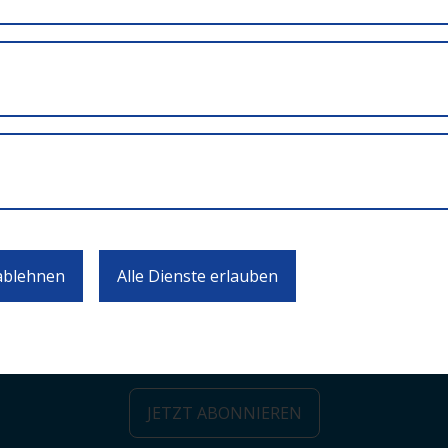
erlage:
ständige Schulaufsicht.
 ablehnen
Alle Dienste erlauben
ten zu Calls und Veranstaltungen 
JETZT ABONNIEREN