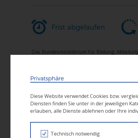
Frist abgelaufen
Das Bundesministerium für Bildung, Abteilun
Zwischengeschaltete Stelle (ZWIST) des ESF lä
ein, Projektanträge über die zuständige Schul
Privatsphäre
Ziel ist die Durchführung einer ganzjährigen
einer Handelsschule und/oder Handelsakadem
Diese Website verwendet Cookies bzw. vergle
Diensten finden Sie unter in der jeweiligen Ka
Projektlaufzeit:
04.09.2017 – 31.08.2018
erlauben, alle Dienste ablehnen oder Ihre ind
Weitere Informationen
Technisch notwendig