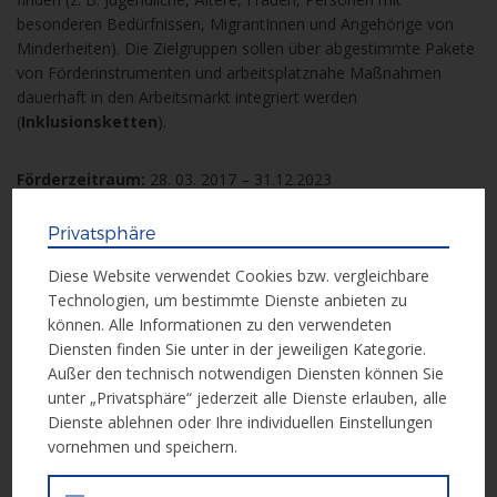
besonderen Bedürfnissen, MigrantInnen und Angehörige von
Minderheiten). Die Zielgruppen sollen über abgestimmte Pakete
von Förderinstrumenten und arbeitsplatznahe Maßnahmen
dauerhaft in den Arbeitsmarkt integriert werden
(
Inklusionsketten
).
Förderzeitraum:
28. 03. 2017 – 31.12.2023
Privatsphäre
Weitere Informationen
Diese Website verwendet Cookies bzw. vergleichbare
Technologien, um bestimmte Dienste anbieten zu
können. Alle Informationen zu den verwendeten
Weitere Informationen erhalten Sie in der folgenden Unterlage:
Diensten finden Sie unter in der jeweiligen Kategorie.
Außer den technisch notwendigen Diensten können Sie
Call Dokument
unter „Privatsphäre“ jederzeit alle Dienste erlauben, alle
Dienste ablehnen oder Ihre individuellen Einstellungen
vornehmen und speichern.