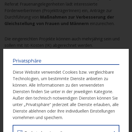
Referat Frauenangelegenheiten lädt interessierte
FörderwerberInnen (ProjektträgerInnen) ein, Anträge zur
Durchführung von
Maßnahmen zur Verbesserung der
Gleichstellung von Frauen und Männern
einzureichen.
Die eingereichten Projekte können auch mehrjährig sein und
sollen mit Ist-Kosten (IK) abgerechnet werden.
Privatsphäre
Förderzeitraum:
02.12.2017 – 31.12.2023
Diese Website verwendet Cookies bzw. vergleichbare
Technologien, um bestimmte Dienste anbieten zu
Weitere Informationen
können. Alle Informationen zu den verwendeten
Diensten finden Sie unter in der jeweiligen Kategorie.
Außer den technisch notwendigen Diensten können Sie
Weitere Informationen erhalten Sie in der folgenden Unterlage:
unter „Privatsphäre“ jederzeit alle Dienste erlauben, alle
Dienste ablehnen oder Ihre individuellen Einstellungen
Call Dokument
vornehmen und speichern.