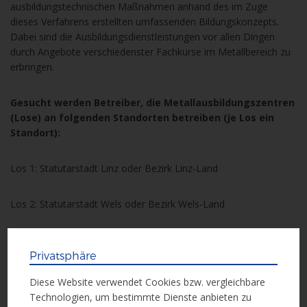
ausbildungstechnischen Maßnahmen anhand des im Zuge
dieses Verfahrens erstellten umfassenden Bildungskonzepts.
Dabei sind die Ausbildungsdienstleistungen vor allen Dingen
durch Angebote verschiedenster Fachkurse im Metallbereich zu
erbringen.
Gesucht werden Betreiber, die Metallausbildungszentren
(Lose) an folgenden Standorten betreiben (je Los ein
Standort):
Los 1: Statutarstadt Linz oder Bezirk Linz-Land
Los 2: Statutarstadt Wels oder Bezirk Wels-Land
Los 3: Bezirk Vöcklabruck
Privatsphäre
Los 4: Statutarstadt Steyr oder Bezirk Steyr-Land
Diese Website verwendet Cookies bzw. vergleichbare
Technologien, um bestimmte Dienste anbieten zu