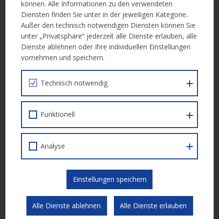
können. Alle Informationen zu den verwendeten
Diensten finden Sie unter in der jeweiligen Kategorie.
Weitere Informationen
Außer den technisch notwendigen Diensten können Sie
unter „Privatsphäre“ jederzeit alle Dienste erlauben, alle
Weitere Informationen erhalten Sie in den Vergabeunterlagen:
Dienste ablehnen oder Ihre individuellen Einstellungen
vornehmen und speichern.
Bewerbungsunterlage
Technisch notwendig
Anlage 1 Teilnahmeantrag
Anlage 2 Subunternehmererklärung
Funktionell
Anlage 3 Patronatserklärung
Anlage 4 Referenzdienstleistungen
Analyse
Anlage 5 Qualifikation Personal
Einstellungen speichern
Einreichung
Alle Dienste ablehnen
Alle Dienste erlauben
schriftlich bei der vergebenden Stelle (siehe Unterlagen)