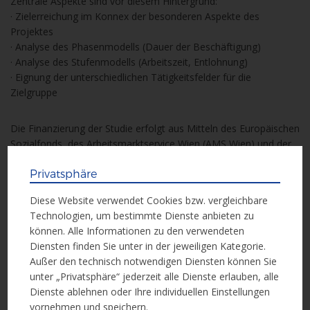
Zentrale Aspekte sind vor diesem Hintergrund:
· Zielerreichung im Konnex der besonderen Aspekte des
Projektes
· Analyse des Phasenmodells (Dauer der Beschäftigung)
· Analyse des Stufenmodells (Arbeitszeit, Entlohnung)
· Eignung der unterschiedlichen Tätigkeitsfelder für die
Zielgruppe
Die Finanzierung der Studie erfolgt aus Mitteln des Europäischen
Sozialfonds, des Arbeitsmarktservice Wien (AMS Wien) und der
Magistratsabteilung 24 Gesundheit- und Sozialplanung (MA 24).
Privatsphäre
Die Ausschreibung wurde gemäß Bundesvergabegesetz am
13.
Diese Website verwendet Cookies bzw. vergleichbare
Oktober 2016 im Amtsblatt der Stadt Wien
veröffentlicht.
Technologien, um bestimmte Dienste anbieten zu
können. Alle Informationen zu den verwendeten
Diensten finden Sie unter in der jeweiligen Kategorie.
Außer den technisch notwendigen Diensten können Sie
Weitere Informationen
unter „Privatsphäre“ jederzeit alle Dienste erlauben, alle
Dienste ablehnen oder Ihre individuellen Einstellungen
Weitere Informationen erhalten Sie in der
vornehmen und speichern.