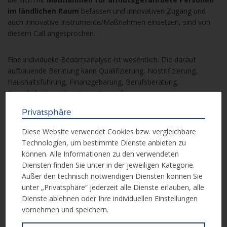
im ländlichen Raum
befassen und innovativen Zugang und
auch innovative Instrumente/Maßnahmen einsetzen, sind von
diesem Call angesprochen.
Eine individuelle Bedarfsanalyse ist wesentlich. Die darauf
aufbauende Beratung kann Qualifizierung, Nostrifizierung,
Haushaltsführung, Finanzgebarung, Berufsberatung,
Transferleistungsberatung etc. umfassen.
Privatsphäre
Förderzeitraum:
02.01.2017 – 31.12.2020
Diese Website verwendet Cookies bzw. vergleichbare
Technologien, um bestimmte Dienste anbieten zu
können. Alle Informationen zu den verwendeten
Weitere Informationen
Diensten finden Sie unter in der jeweiligen Kategorie.
Außer den technisch notwendigen Diensten können Sie
unter „Privatsphäre“ jederzeit alle Dienste erlauben, alle
Weitere Informationen erhalten Sie in der folgenden Unterlage:
Dienste ablehnen oder Ihre individuellen Einstellungen
vornehmen und speichern.
Call Dokument