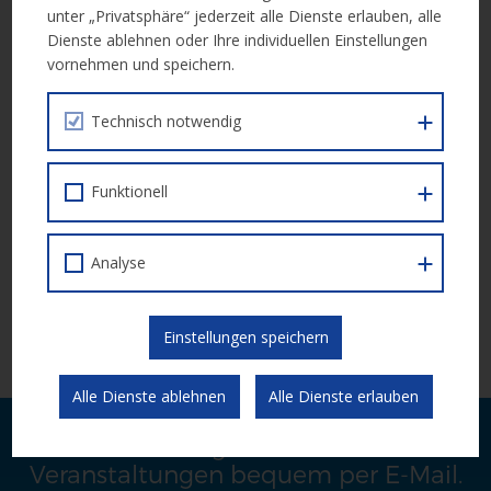
unter „Privatsphäre“ jederzeit alle Dienste erlauben, alle
Weitere Informationen erhalten Sie in der folgenden Unterlage:
Dienste ablehnen oder Ihre individuellen Einstellungen
vornehmen und speichern.
Call Dokument
Erläuterungen zum Finanzblatt
Technisch notwendig
Nachtrag zum Finanzplan (11.09.2018)
FAQ Stand 25.09.2018 (pdf)
Funktionell
Analyse
Einreichung
Die Einreichung erfolgt elektronisch über die
ESF Datenbank
Einstellungen speichern
ZWIMOS
.
Alle Dienste ablehnen
Alle Dienste erlauben
Laufende Neuigkeiten zu Calls und
Veranstaltungen bequem per E-Mail.