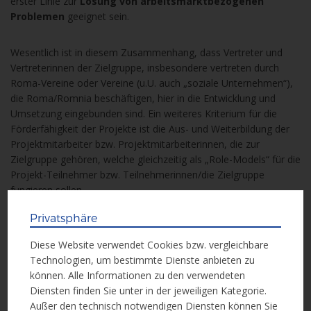
erster Linie zur
Lösung von arbeitsmarktbezogenen
Problemen
geeignet sein.
Wesentlich ist in diesem Zusammenhang, dass Vertreter und
Vertreterinnen der Zielgruppe, insbesondere vertreten durch
Roma-Vereine oder Vereine (u.U. auch „soziale Unternehmen“),
die Roma/Romnia beschäftigen, hier in die Entwicklung und
Umsetzung eingebunden sind. Ein weiteres Kriterium für die
Förderfähigkeit der Projekte ist die Aus- und Weiterbildung der
Projektmitarbeiter bzw. Projektmitarbeiterinnen, die zur
Zielgruppe gehören, welche gleichzeitig als „Role-Models“ für die
Projekt-Teilnehmer bzw. Teilnehmerinnen/die Zielgruppe
fungieren sollen.
Privatsphäre
Förderzeitraum:
01.05.2019 – 31.12.2022
Diese Website verwendet Cookies bzw. vergleichbare
Technologien, um bestimmte Dienste anbieten zu
können. Alle Informationen zu den verwendeten
Weitere Informationen
Diensten finden Sie unter in der jeweiligen Kategorie.
Außer den technisch notwendigen Diensten können Sie