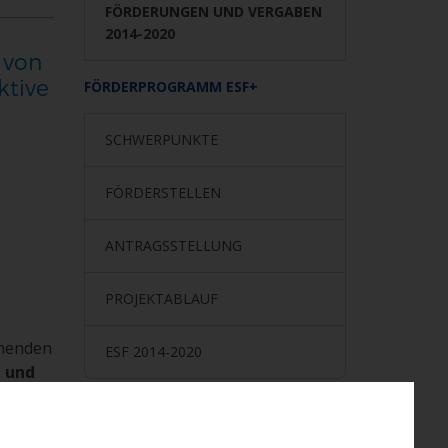
FÖRDERUNGEN UND VERGABEN
2014-2020
 von
ktive
FÖRDERPROGRAMM ESF+
SCHWERPUNKTE
FÖRDERSTELLEN
ANTRAGSSTELLUNG
PROJEKTABLAUF
chenden
ESF 2014-2020
n und
henden