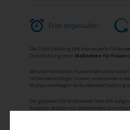
Frist abgelaufen
Die ZwiSt Salzburg lädt interessierte Förder
Durchführung einer
Maßnahme für Frauen 
Mit einer exklusiven Frauenmaßnahme sollen
nichterwerbstätiger Frauen, insbesondere mit
Multiproblemlagen im Bundesland Salzburg er
Die geplante ESF Maßnahme hebt sich aufgrun
Ansatzes deutlich von bestehenden Einrichtu
die (Wieder-)Herstellung der Teilhabe am 
Maßnahme hebt sich aufgrund des ganzheitlic
deutlich von bestehenden Einrichtungen ab.