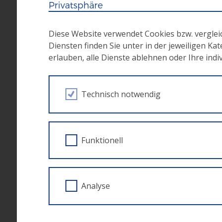
Privatsphäre
Einrichtungen darstellen, vielmehr gilt es d
Lücken in der Salzburger Beratungs- und Betr
Diese Website verwendet Cookies bzw. vergle
Diensten finden Sie unter in der jeweiligen Ka
Ziel des Unterstützungsmanagements ist es, 
erlauben, alle Dienste ablehnen oder Ihre ind
Lebenswelten auf Grundlage eines selbst erw
Der Zugang kann über die Empfehlung der
Technisch notwendig
Handlungsfeld verorteter Einrichtungen e
Förderzeitraum:
1.12.2017 – 31.12.2023
Funktionell
Analyse
Weitere Informationen