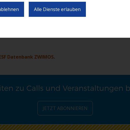
lgenden Unterlagen:
 ablehnen
Alle Dienste erlauben
ESF Datenbank ZWIMOS
.
ten zu Calls und Veranstaltungen 
JETZT ABONNIEREN