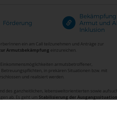
Bekämpfung
Förderung
Armut und A
Inklusion
werberInnen ein am Call teilzunehmen und Anträge zur
zur Armutsbekämpfung
einzureichen.
 Einkommensmöglichkeiten armutsbetroffener,
 Betreuungspflichten, in prekären Situationen bzw. mit
schlossen und realisiert werden.
d des ganzheitlichen, lebensweltorientierten sowie aufsu
ngen ab. Es geht um
Stabilisierung der Ausgangssituatio
sozialen sowie beruflichen Alltagsleben
. Die geplante ESF
hen, lebensweltorientierten sowie aufsuchenden Ansatzes
 Das Case Management (CM) soll keine Doppelung zu beste