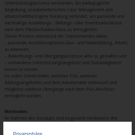
Unterstützungsprozess verstanden, der pädagogische
Begleitung, sozialarbeiterisches Case Management und
arbeitsmarktbezogene Beratung verbindet, um passende und
nachhaltige Ausbildungs‑, Bildungs‑ oder Erwerbsanschlüsse
nach dem Pflichtschulabschluss zu ermöglichen.
Dieser Prozess unterstützt die Teilnehmenden dabei,
– passende Anschlussoptionen (Aus- und Weiterbildung, Arbeit)
zu erkennen,
– Bewerbungs- und Übergangsprozesse aktiv zu gestalten und
– vorhandene Unterstützungsangebote und Zuständigkeiten
besser zu nutzen.
So sollen Schnittstellen zwischen PSA, weiteren
Bildungsangeboten und dem Arbeitsmarkt verbessert und
möglichst nahtlose Übergänge nach dem PSA-Abschluss
ermöglicht werden.
Methoden:
Im Rahmen des Konzepts sind insgesamt mindestens drei
Outplacement-Methoden verpflichtend vorzusehen: Im
Vordergrund muss ein individuelles, bedarfsorientiertes
Privatsphäre