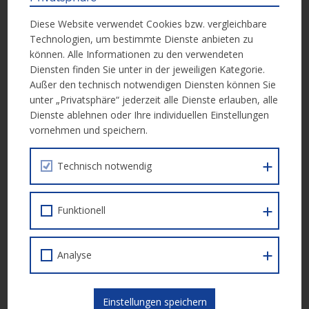
Einzelcoaching stehen, das durch mindestens zwei weitere
Angebote (zB Exkursionen zu Schulen oder Betrieben, Besuch
Diese Website verwendet Cookies bzw. vergleichbare
von Berufsmessen, Gruppencoaching etc.) ergänzt wird.
Technologien, um bestimmte Dienste anbieten zu
können. Alle Informationen zu den verwendeten
Diensten finden Sie unter in der jeweiligen Kategorie.
Außer den technisch notwendigen Diensten können Sie
Zielgruppe
des Calls sind Personen, die einen
unter „Privatsphäre“ jederzeit alle Dienste erlauben, alle
Pflichtschulabschluss-Kurs (PSA) im Förderprogramm Level Up –
Dienste ablehnen oder Ihre individuellen Einstellungen
Erwachsenenbildung besuchen oder besucht haben.
vornehmen und speichern.
Technisch notwendig
Einreichfrist bis
: 22. Juni 2026
Funktionell
Durchführungszeitraum
: 01. September 2026 – 31.
Dezember 2028
Analyse
Weiterführende Infos:
Calldokument (IDEA Nr. 223)
Einstellungen speichern