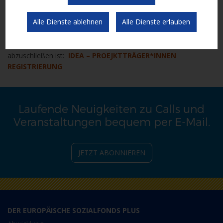
Die Einreichung für Projektträger*innen erfolgt über die ESF+
Datenbank IDEA:
IDEA – PROJEKTTRÄGER*INNEN
Alle Dienste ablehnen
Alle Dienste erlauben
Bitte beachten Sie, dass zunächst eine Registrierung für IDEA
abzuschließen ist:
IDEA – PROEJKTTRÄGER*INNEN
REGISTRIERUNG
Laufende Neuigkeiten zu Calls und
Veranstaltungen bequem per E-Mail.
JETZT ABONNIEREN
DER EUROPÄISCHE SOZIALFONDS PLUS