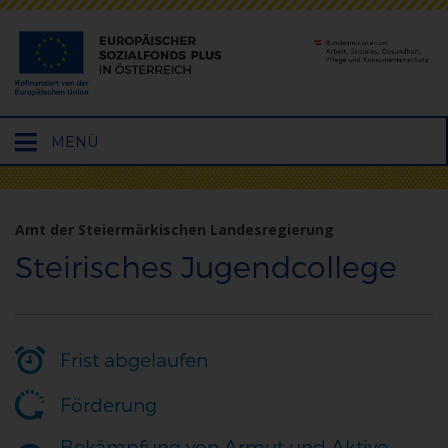
Hauptmenü
MENÜ
öffnen
Amt der Steiermärkischen Landesregierung
Steirisches Jugendcollege
Frist abgelaufen
Förderung
Bekämpfung von Armut und Aktive