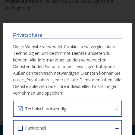
Projektlaufzeit:
01.09.2017 bis 31.08.2018 (Option auf
Verlängerung).
Weitere Informationen
Privatsphäre
Diese Website verwendet Cookies bzw. vergleichbare
Weitere Informationen erhalten Sie in der folgenden Unterlage:
Technologien, um bestimmte Dienste anbieten zu
können. Alle Informationen zu den verwendeten
Call Dokument
Diensten finden Sie unter in der jeweiligen Kategorie.
Außer den technisch notwendigen Diensten können Sie
unter „Privatsphäre“ jederzeit alle Dienste erlauben, alle
Dienste ablehnen oder Ihre individuellen Einstellungen
Einreichung
vornehmen und speichern.
Die Einreichung erfolgt elektronisch über die
ESF Datenbank
Technisch notwendig
ZWIMOS
.
Funktionell