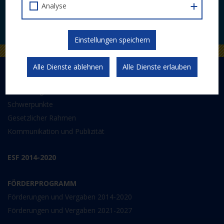
Analyse
JETZT ABONNIEREN
Einstellungen speichern
Alle Dienste ablehnen
Alle Dienste erlauben
DER EUROPÄISCHE SOZIALFONDS PLUS
Abwicklung
Schwerpunkte
Gesetzlicher Rahmen
Kommunikation und Publizität
ESF 2014-2020
FÖRDERPROGRAMM
Förderungen und Vergaben 2014-2020
Förderungen und Vergaben 2021-2027