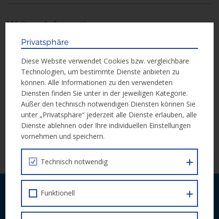
Weitere Informationen
Privatsphäre
Weitere Informationen erhalten Sie in der Call-Unterlage:
Diese Website verwendet Cookies bzw. vergleichbare
Technologien, um bestimmte Dienste anbieten zu
Call Dokument
können. Alle Informationen zu den verwendeten
Diensten finden Sie unter in der jeweiligen Kategorie.
Außer den technisch notwendigen Diensten können Sie
unter „Privatsphäre“ jederzeit alle Dienste erlauben, alle
Einreichung
Dienste ablehnen oder Ihre individuellen Einstellungen
vornehmen und speichern.
Die Einreichung erfolgt schriftlich über die zuständige
Schulaufsicht.
Technisch notwendig
Laufende Neuigkeiten zu Calls und
Funktionell
Veranstaltungen bequem per E-Mail.