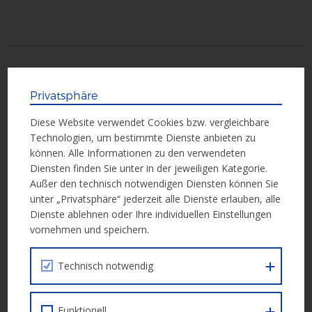
Weitere Informationen
Privatsphäre
Weitere Informationen finden Sie in der Call-Unterlage:
Diese Website verwendet Cookies bzw. vergleichbare
Technologien, um bestimmte Dienste anbieten zu
Call Dokument
können. Alle Informationen zu den verwendeten
Diensten finden Sie unter in der jeweiligen Kategorie.
Außer den technisch notwendigen Diensten können Sie
unter „Privatsphäre“ jederzeit alle Dienste erlauben, alle
Einreichung
Dienste ablehnen oder Ihre individuellen Einstellungen
vornehmen und speichern.
Alle Anträge sind von den Schulen (Projektpartner) bis zu einem
vom BMBF, II/2 bestimmten Termin über den Projektträger
Technisch notwendig
(LSR/SSR) einzureichen. Die Anträge werden anschließend
bewertet und genehmigt.
Funktionell