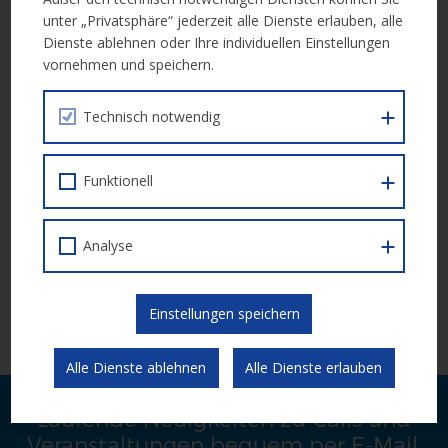
unter „Privatsphäre“ jederzeit alle Dienste erlauben, alle
Dienste ablehnen oder Ihre individuellen Einstellungen
vornehmen und speichern.
Weitere Informationen
Technisch notwendig
Weitere Informationen erhalten Sie in der folgenden Unterlage:
Call Dokument
Funktionell
Analyse
Einreichung
Die Einreichung erfolgt elektronisch über die
ESF Datenbank
Einstellungen speichern
ZWIMOS
.
Alle Dienste ablehnen
Alle Dienste erlauben
Laufende Neuigkeiten zu Calls und
Veranstaltungen bequem per E-Mail.