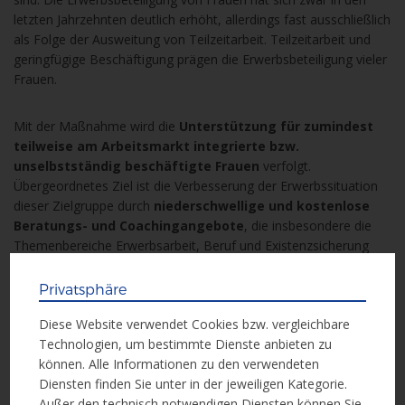
letzten Jahrzehnten deutlich erhöht, allerdings fast ausschließlich
als Folge der Ausweitung von Teilzeitarbeit. Teilzeitarbeit und
geringfügige Beschäftigung prägen die Erwerbsbeteiligung vieler
Frauen.
Mit der Maßnahme wird die
Unterstützung für zumindest
teilweise am Arbeitsmarkt integrierte bzw.
unselbstständig beschäftigte Frauen
verfolgt.
Übergeordnetes Ziel ist die Verbesserung der Erwerbssituation
dieser Zielgruppe durch
niederschwellige und kostenlose
Beratungs- und Coachingangebote
, die insbesondere die
Themenbereiche Erwerbsarbeit, Beruf und Existenzsicherung
umfassen. Die Maßnahme setzt bei betroffenen Frauen selbst
an, in dem sie Beratung, Begleitung und Unterstützung bei der
Privatsphäre
Erarbeitung von Lösungsstrategien und unter Berücksichtigung
Diese Website verwendet Cookies bzw. vergleichbare
der entsprechenden Voraussetzungen ggf. eine
Technologien, um bestimmte Dienste anbieten zu
Qualifizierungsförderung ermöglicht.
können. Alle Informationen zu den verwendeten
Diensten finden Sie unter in der jeweiligen Kategorie.
Projektlaufzeit:
01.03.2020 – 31.12.2022
Außer den technisch notwendigen Diensten können Sie