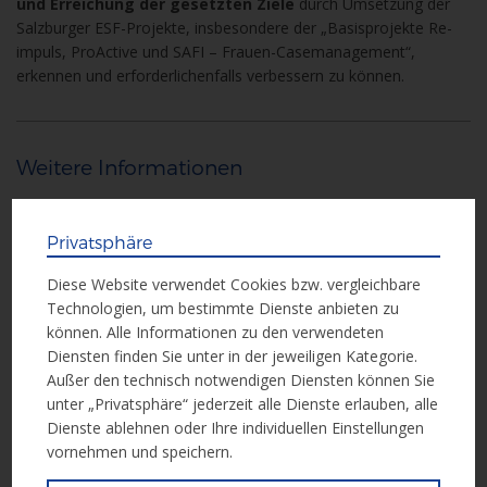
und Erreichung der gesetzten Ziele
durch Umsetzung der
Salzburger ESF-Projekte, insbesondere der „Basisprojekte Re-
impuls, ProActive und SAFI – Frauen-Casemanagement“,
erkennen und erforderlichenfalls verbessern zu können.
Weitere Informationen
Weitere Informationen erhalten Sie in der Vergabeunterlage:
Privatsphäre
Ausschreibungsunterlage
Diese Website verwendet Cookies bzw. vergleichbare
Technologien, um bestimmte Dienste anbieten zu
können. Alle Informationen zu den verwendeten
Diensten finden Sie unter in der jeweiligen Kategorie.
Einreichung
Außer den technisch notwendigen Diensten können Sie
unter „Privatsphäre“ jederzeit alle Dienste erlauben, alle
Dienste ablehnen oder Ihre individuellen Einstellungen
Das Angebot ist bis spätestens 13.6.2018, 11:00 Uhr
schriftlich
vornehmen und speichern.
in einfacher Ausfertigung
an folgende Dienststelle zu
richten: