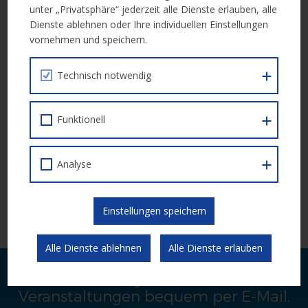
unter „Privatsphäre“ jederzeit alle Dienste erlauben, alle
Dienste ablehnen oder Ihre individuellen Einstellungen
Durchführungszeitraum
: 1. September 2024 – 31. August
vornehmen und speichern.
2027
Technisch notwendig
Weiterführende Infos:
Call Dokument
Funktionell
Die Einreichung für Projektträger*innen erfolgt über die ESF+
Datenbank IDEA:
IDEA – PROJEKTTRÄGER*INNEN
Analyse
Bitte beachten Sie, dass zunächst eine Registrierung für IDEA
abzuschließen ist:
IDEA – PROEJKTTRÄGER*INNEN
Einstellungen speichern
REGISTRIERUNG
Alle Dienste ablehnen
Alle Dienste erlauben
Laufende Neuigkeiten zu Calls und
Veranstaltungen bequem per E-Mail.