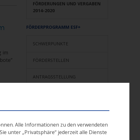
FÖRDERUNGEN UND VERGABEN
2014-2020
em
FÖRDERPROGRAMM ESF+
SCHWERPUNKTE
g im
bote“
FÖRDERSTELLEN
ANTRAGSSTELLUNG
PROJEKTABLAUF
ESF 2014-2020
önnen. Alle Informationen zu den verwendeten
e unter „Privatsphäre“ jederzeit alle Dienste