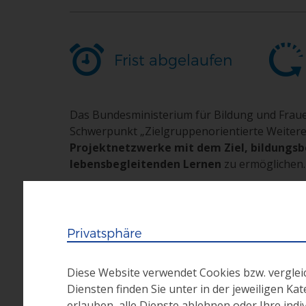
Frist abgelaufen
Das Bundesministerium für Bildung und Frau
Schwerpunkt „Zielgruppenorientierte Weiter
Projektnetzwerke mit dem Ziel, bildungs
lebensbegleitenden Lernen
zu ermöglichen.
Projektlaufzeit:
01.01.2015 – 31.12.2017
Privatsphäre
Weitere Informationen
Diese Website verwendet Cookies bzw. vergle
Diensten finden Sie unter in der jeweiligen Ka
Weitere Informationen erhalten Sie in den Un
erlauben, alle Dienste ablehnen oder Ihre ind