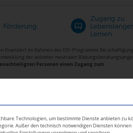
Zugang zu
Förderung
Lebenslang
Lernen
en finanziert im Rahmen des ESF-Programms Be-schäftigun
entwicklung der anbieter-neutralen Bildungsberatungsange
benachteiligten Personen einen Zugang zum
ichbare Technologien, um bestimmte Dienste anbieten zu k
tegorie. Außer den technisch notwendigen Diensten können Si
terlagen:
ividuellen Einstellungen vornehmen und speichern.