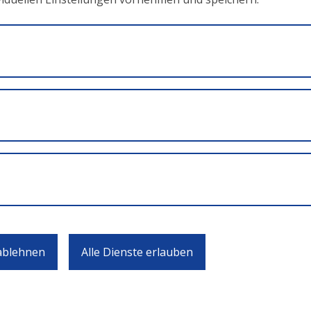
ags
erke
en MitarbeiterInnenqualifikationen
 ablehnen
Alle Dienste erlauben
 Bundesministerium für Bildung und Frauen, Abteilung