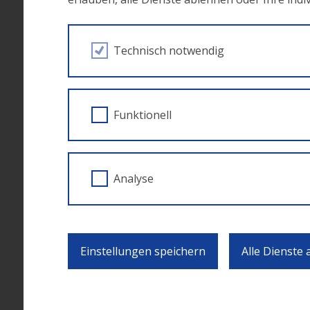
Call-Dokument
Technisch notwendig
Kompetenz+Beratung
Hinweise zur Ausarbeitung des Förderantr
Antragsformular Bildungsberatungsnetzw
Funktionell
Antragsformular überregionale Vorhaben
Finanzen
Angaben Planzahlen Standardbeschreibung
Analyse
Einreichung
Einstellungen speichern
Alle Dienste
Die Einreichung erfolgt in Papierform an das
Erwachsenenbildung