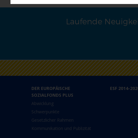
Laufende Neuigkei
DER EUROPÄISCHE
ESF 2014-202
SOZIALFONDS PLUS
Abwicklung
Schwerpunkte
Gesetzlicher Rahmen
Kommunikation und Publizität