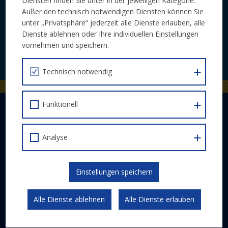
Diensten finden Sie unter in der jeweiligen Kategorie.
Laufende Neuigkeiten zu Calls und
Außer den technisch notwendigen Diensten können Sie
Veranstaltungen bequem per E-Mail.
unter „Privatsphäre“ jederzeit alle Dienste erlauben, alle
Dienste ablehnen oder Ihre individuellen Einstellungen
vornehmen und speichern.
JETZT ABONNIEREN
Technisch notwendig
Funktionell
DER EUROPÄISCHE SOZIALFONDS PLUS
Abwicklung
Analyse
Schwerpunkte
Gesetzlicher Rahmen
Kommunikation und Publizität
Einstellungen speichern
ESF 2014-2020
Alle Dienste ablehnen
Alle Dienste erlauben
FÖRDERPROGRAMM