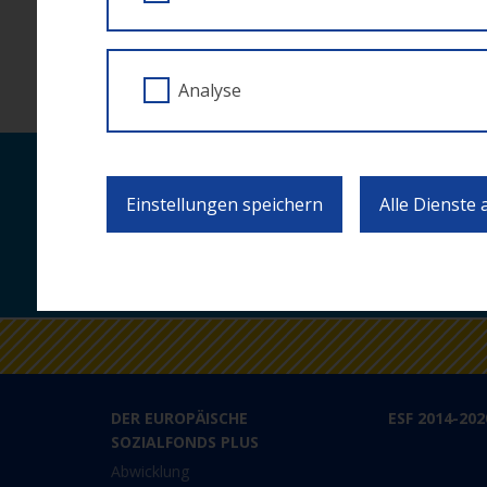
ZUR ÜBERSICHT
Analyse
Laufende Neuigkei
Einstellungen speichern
Alle Dienste
DER EUROPÄISCHE
ESF 2014-202
SOZIALFONDS PLUS
Abwicklung