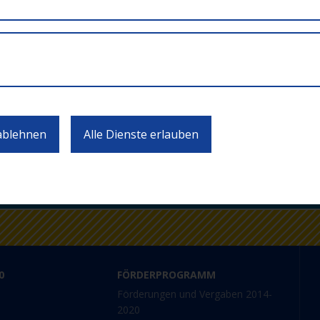
ten zu Calls und Veranstaltungen 
 ablehnen
Alle Dienste erlauben
JETZT ABONNIEREN
0
FÖRDERPROGRAMM
Förderungen und Vergaben 2014-
2020