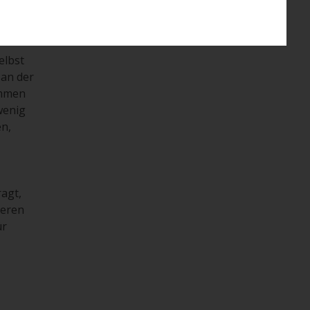
elbst
 an der
ammen
wenig
en,
agt,
ieren
ür