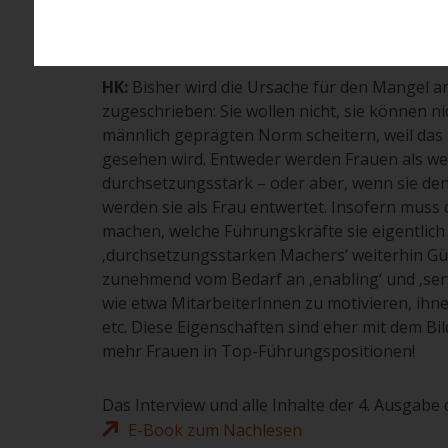
ESF: Was braucht es noch, damit Frauen au
HK:
Bisher wird die Ursache für den Mangel a
zugeschrieben: Sie wollen nicht, sie können ni
männlich geprägten Norm scheitern, weil das 
gesehen wird. Entweder werden Frauen als wen
durchsetzungsstark – oder aber, wenn sie de
werden sie als Frau entwertet. Insofern muss d
machen, welche Führungskräfte sie eigentlich
‚durchsetzungsstarken Machers‘ weiterhin Gült
zunehmend vom Bedarf an ‚enabling‘ und ‚serv
wie etwa MitarbeiterInnen zu motivieren, ihne
etc. Diese Eigenschaften sind eher mit dem Bi
mehr Frauen in Top-Führungspositionen!
Das Interview und alle Inhalte der 4. Ausgabe 
E-Book zum Nachlesen