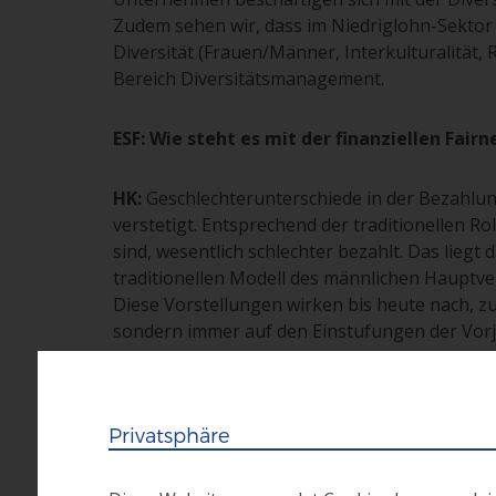
Zudem sehen wir, dass im Niedriglohn-Sektor –
Diversität (Frauen/Männer, Interkulturalität
Bereich Diversitätsmanagement.
ESF: Wie steht es mit der finanziellen Fairn
HK:
Geschlechterunterschiede in der Bezahlung
verstetigt. Entsprechend der traditionellen R
sind, wesentlich schlechter bezahlt. Das lieg
traditionellen Modell des männlichen Hauptv
Diese Vorstellungen wirken bis heute nach, zu
sondern immer auf den Einstufungen der Vorj
so oft nach Gehaltserhöhungen fragen, wird v
nachgekommen. Dies kann damit erklärt werde
einem Verwehren der Gehaltserhöhung das U
Privatsphäre
ESF: Wie ist der Umgang mit Frauen, die K