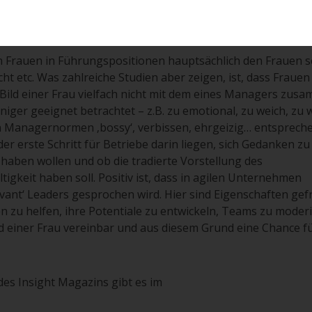
ch in Top-Positionen gleichermaßen vertreten sind?
n Frauen in Führungspositionen hauptsächlich den Frauen s
cht etc. Was zahlreiche Studien aber zeigen, ist, dass Frauen
Bild einer Frau vielfach nicht mit dem eines Managers zus
iger geeignet betrachtet – z.B. zu emotional, zu weich, zu 
n Managernormen ‚bossy‘, verbissen, ehrgeizig… entsprech
er erste Schritt für Betriebe darin liegen, sich Gedanken zu
 haben wollen und ob die tradierte Vorstellung des
igkeit haben soll. Positiv ist, dass in agilen Unternehmen
ant‘ Leaders gesprochen wird. Hier sind Eigenschaften gefr
n zu helfen, ihre Potentiale zu entwickeln, Teams zu moder
ld einer Frau vereinbar und aus diesem Grund eine Chance f
des Insight Magazins gibt es im