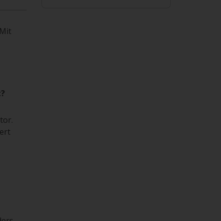
 Mit
t?
tor.
ert
ers.