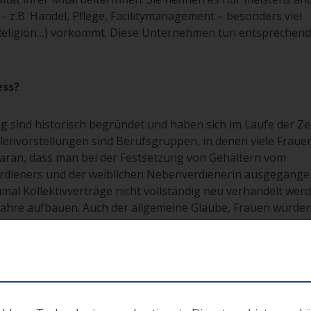
 z.B. Handel, Pflege, Facilitymanagement – besonders viel
, Religion…) vorkommt. Diese Unternehmen tun entsprechend 
ess?
 sind historisch begründet und haben sich im Laufe der Ze
ollenvorstellungen sind Berufsgruppen, in denen viele Frauen
t daran, dass man bei der Festsetzung von Gehältern vom
erdieners und der weiblichen Nebenverdienerin ausgegangen
mal Kollektivverträge nicht vollständig neu verhandelt wer
ahre aufbauen. Auch der allgemeine Glaube, Frauen würden
on Studien widerlegt. Ihrem Wunsch wird aber wesentlich s
n, dass bei Frauen weniger davon ausgegangen wird, dass 
nternehmen verlassen als bei Männern.
arriere machen wollen?