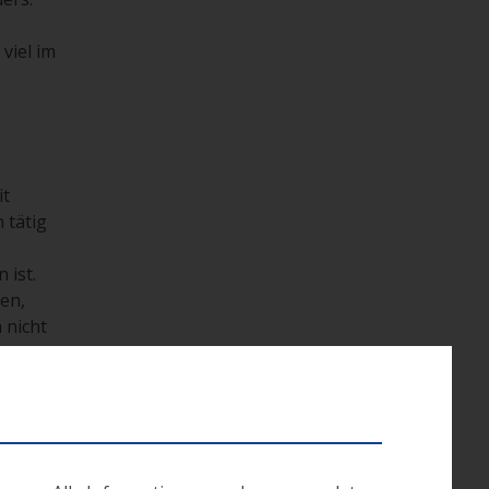
viel im
it
 tätig
 ist.
den,
 nicht
eltener
sie bei