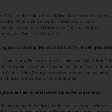
er Studien über Inklusion und Diversität im Arbeitskontext.
e und den Status Quo einer geschlechtergerechten
tellungsmythen auf und fordert von Führungskräften
lanung von Familie und Karriere.
lung seit Gründung des Institutes vor 17 Jahren geänder
riminierung. Eine Vorreiterrolle spielte der öffentliche Sek
ität entwickelte sich aber zunehmend. Heute ist der Mehrw
ten. Weiter in den Fokus geraten Generationsmanagement,
n MitarbeiterInnen sowie Interkulturalität.
nsgröße auf ein diversitätssensibles Management?
ätsmanagement deutlich durchgesetzt, aber auch kleine
ität ihrer MitarbeiterInnen. Sie nennen es nur meistens and