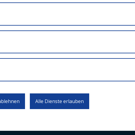
 Bustouren durch das Südburgenland mit Halten bei EU-
n EU-Projekten im Kurbad Tatzmannsdorf
2019
 ablehnen
Alle Dienste erlauben