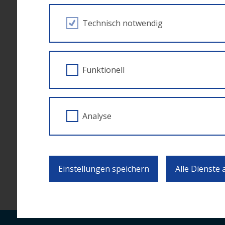
10:00 Uhr Start der zwei unterschiedlichen
Technisch notwendig
finanzierten Projekten
18:00 Uhr Abendveranstaltung mit weitere
Funktionell
Weitere Infos folgen bald.
Analyse
EUropa im Ländle am 16. Mai 
Einstellungen speichern
Alle Dienste
ZUR ÜBERSICHT