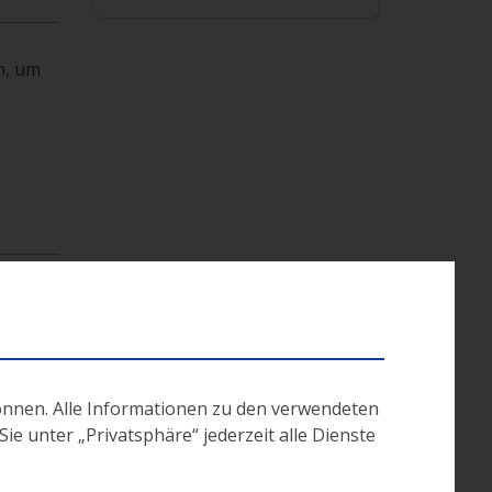
n, um
önnen. Alle Informationen zu den verwendeten
e unter „Privatsphäre“ jederzeit alle Dienste
sch,