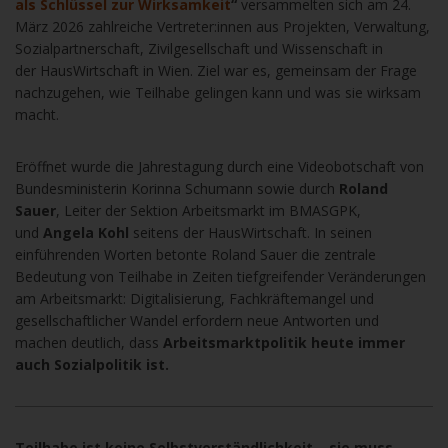
als Schlüssel zur Wirksamkeit
“
versammelten sich am 24.
März 2026 zahlreiche Vertreter:innen aus Projekten, Verwaltung,
Sozialpartnerschaft, Zivilgesellschaft und Wissenschaft in
der HausWirtschaft in Wien. Ziel war es, gemeinsam der Frage
nachzugehen, wie
Teilhabe gelingen kann und was sie wirksam
macht.
Eröffnet wurde die Jahrestagung durch eine Videobotschaft von
Bundesministerin Korinna Schumann sowie durch
Roland
Sauer
, Leiter der Sektion Arbeitsmarkt im BMASGPK,
und
Angela Kohl
seitens der HausWirtschaft.
In seinen
einführenden Worten betonte Roland Sauer die zentrale
Bedeutung von Teilhabe in Zeiten tiefgreifender Veränderungen
am Arbeitsmarkt: Digitalisierung, Fachkräftemangel und
gesellschaftlicher Wandel erfordern neue Antworten und
machen deutlich, dass
Arbeitsmarktpolitik heute immer
auch Sozialpolitik ist.
Teilhabe ist keine Selbstverständlichkeit – sie muss