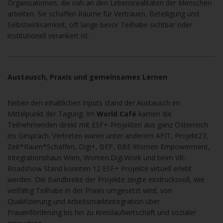
Organisationen
, die nah an den Lebensrealitäten der Menschen
arbeiten. Sie schaffen Räume für Vertrauen, Beteiligung und
Selbstwirksamkeit, oft lange bevor Teilhabe sichtbar oder
institutionell verankert ist.
Austausch, Praxis und gemeinsames Lernen
Neben den inhaltlichen Inputs stand der Austausch im
Mittelpunkt der Tagung.
Im
World Café
kamen die
Teilnehmenden direkt mit ESF+-Projekten aus ganz Österreich
ins Gespräch. Vertreten waren unter anderem
AFIT, Projekt27,
Zeit*Raum*Schaffen, Digi+, BEP, BBE Women Empowerment,
Integrationshaus Wien, Women.Digi.Work und beim VR-
Roadshow Stand konnten 12 ESF+ Projekte virtuell erlebt
werden.
Die Bandbreite der Projekte zeigte eindrucksvoll, wie
vielfältig Teilhabe in der Praxis umgesetzt wird, von
Qualifizierung und Arbeitsmarktintegration über
Frauenförderung bis hin zu Kreislaufwirtschaft und sozialer