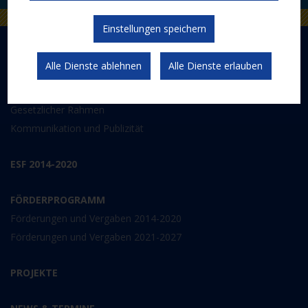
Einstellungen speichern
DER EUROPÄISCHE SOZIALFONDS PLUS
Alle Dienste ablehnen
Alle Dienste erlauben
Abwicklung
Schwerpunkte
Gesetzlicher Rahmen
Kommunikation und Publizität
ESF 2014-2020
FÖRDERPROGRAMM
Förderungen und Vergaben 2014-2020
Förderungen und Vergaben 2021-2027
PROJEKTE