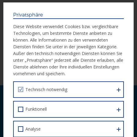
Bewerbungsschluss: 19. September 2025, 23:00 CEST
Privatsphäre
Verleihung & Teilnahme als Speaker: 21. Oktober 2025 in
Brüssel
Diese Website verwendet Cookies bzw. vergleichbare
Dauer der Bewerbung: ca. 3 Minuten
Technologien, um bestimmte Dienste anbieten zu
können. Alle Informationen zu den verwendeten
Diensten finden Sie unter in der jeweiligen Kategorie.
Zur Bewerbung über EU Survey:
Hier klicken
Außer den technisch notwendigen Diensten können Sie
unter „Privatsphäre“ jederzeit alle Dienste erlauben, alle
Dienste ablehnen oder Ihre individuellen Einstellungen
ZUR ÜBERSICHT
vornehmen und speichern.
Technisch notwendig
Laufende Neuigkeiten zu Calls und
Veranstaltungen bequem per E-Mail.
Funktionell
JETZT ABONNIEREN
Analyse