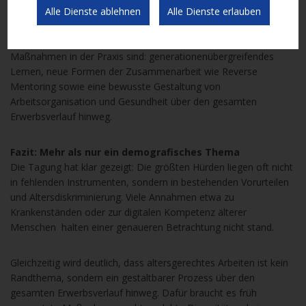
Alle Dienste ablehnen
Alle Dienste erlauben
In der Podiumsdiskussion unter anderem mit Vertreter:innen der
Plattform
Arbeit und Alter
wurde deutlich, wie wichtig konkrete
Maßnahmen in der Praxis sind: generationenübergreifendes
Lernen, neue Formen der Zusammenarbeit wie Reverse
Mentoring sowie eine bewusste Gestaltung von
Arbeitsorganisation und Gesundheit über den gesamten
Erwerbsverlauf hinweg.
Fazit: Mehr als nur ein demografisches Thema
Die Tagung hat klar gezeigt: Die größten Hürden liegen oft nicht
in fehlenden Instrumenten, sondern in bestehenden Vorurteilen
und Altersdiskriminierung. Viele Annahmen etwa zu
Krankenständen oder zur digitalen Kompetenz älterer
Menschen halten einer genaueren Betrachtung nicht stand.
Gleichzeitig wird deutlich, dass altersgerechtes Arbeiten ist kein
Randthema, sondern ein gestaltbarer Prozess über den
gesamten Erwerbsverlauf hinweg. Dafür braucht es früh