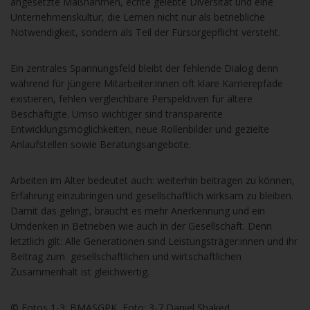
angesetzte Maßnahmen, echte gelebte Diversität und eine
Unternehmenskultur, die Lernen nicht nur als betriebliche
Notwendigkeit, sondern als Teil der Fürsorgepflicht versteht.
Ein zentrales Spannungsfeld bleibt der fehlende Dialog denn
während für jüngere Mitarbeiter:innen oft klare Karrierepfade
existieren, fehlen vergleichbare Perspektiven für ältere
Beschäftigte. Umso wichtiger sind transparente
Entwicklungsmöglichkeiten, neue Rollenbilder und gezielte
Anlaufstellen sowie Beratungsangebote.
Arbeiten im Alter bedeutet auch: weiterhin beitragen zu können,
Erfahrung einzubringen und gesellschaftlich wirksam zu bleiben.
Damit das gelingt, braucht es mehr Anerkennung und ein
Umdenken in Betrieben wie auch in der Gesellschaft. Denn
letztlich gilt: Alle Generationen sind Leistungsträger:innen und ihr
Beitrag zum gesellschaftlichen und wirtschaftlichen
Zusammenhalt ist gleichwertig.
© Fotos 1-3: BMASGPK, Foto: 3-7 Daniel Shaked,