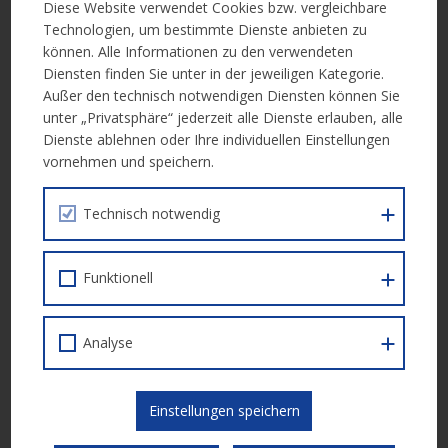
Diese Website verwendet Cookies bzw. vergleichbare
Kommission als gelungenes Beispiel hervorgehoben:
Technologien, um bestimmte Dienste anbieten zu
können. Alle Informationen zu den verwendeten
partizipativer Ansatz mit starker Einbindung der
Diensten finden Sie unter in der jeweiligen Kategorie.
Mitarbeitenden
Außer den technisch notwendigen Diensten können Sie
unter „Privatsphäre“ jederzeit alle Dienste erlauben, alle
langfristige Begleitung von Unternehmen
Dienste ablehnen oder Ihre individuellen Einstellungen
Fokus auf Führung, Kultur und transparente Rollenverteilung
vornehmen und speichern.
Die Erfahrungen zeigen: Veränderungsprozesse brauchen Zeit,
Technisch notwendig
klare Rahmenbedingungen und aktive Mitgestaltung, auch wenn
diese mitunter herausfordernd ist.
Funktionell
Arbeiten im Alter neu denken
Die Keynote von Dr. Prof
Jürgen Deller
rückte die Frage in den
Analyse
Mittelpunkt, unter welchen Bedingungen längeres Arbeiten gut
gelingen kann. Mit dem „
Later Life Work Index“
wurde ein
Instrument vorgestellt, das Organisationen dabei unterstützt,
Einstellungen speichern
altersgerechte Arbeitsbedingungen messbar und gestaltbar zu
machen.