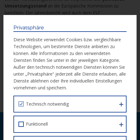
Umsetzungsstand
an die Europäische Kommission zu
berichten. Der Jahresbericht wird auch dem ESF
Begleitausschuss präsentiert und dann nach einem
Konsultationsprozess von der Europäischen Kommission
Privatsphäre
angenommen.
Diese Website verwendet Cookies bzw. vergleichbare
Technologien, um bestimmte Dienste anbieten zu
Der vollständige
Jahresdurchführungsbericht 2020
als pdf
können. Alle Informationen zu den verwendeten
zum Download.
Diensten finden Sie unter in der jeweiligen Kategorie.
Die
Info für Bürgerinnen und Bürger 2020
(pdf) ist eine
Außer den technisch notwendigen Diensten können Sie
kurze Zusammenfassung zum Bericht.
unter „Privatsphäre“ jederzeit alle Dienste erlauben, alle
Dienste ablehnen oder Ihre individuellen Einstellungen
vornehmen und speichern.
ZUR ÜBERSICHT
Technisch notwendig
Funktionell
Laufende Neuigkeiten zu Calls und
Veranstaltungen bequem per E-Mail.