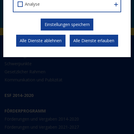
Analyse
JETZT ABONNIEREN
Einstellungen speichern
Alle Dienste ablehnen
Alle Dienste erlauben
DER EUROPÄISCHE SOZIALFONDS PLUS
Abwicklung
Schwerpunkte
Gesetzlicher Rahmen
Kommunikation und Publizität
ESF 2014-2020
FÖRDERPROGRAMM
Förderungen und Vergaben 2014-2020
Förderungen und Vergaben 2021-2027