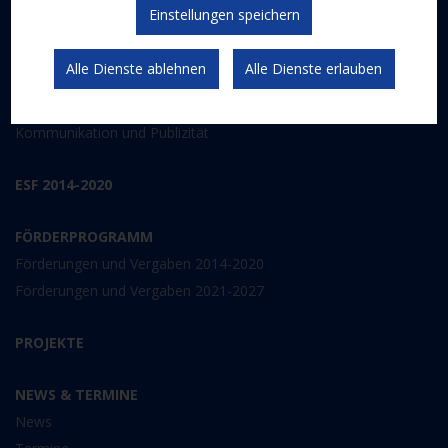
Einstellungen speichern
DER EUROPÄISCHE SOZIALFONDS PLUS
Abwicklung
Alle Dienste ablehnen
Alle Dienste erlauben
Schwerpunkte
Gesetzlicher Rahmen
Kommunikation und Publizität
ESF 2014-2020
FÖRDERPROGRAMM
Förderungen und Vergaben 2014-2020
Förderungen und Vergaben 2021-2027
PROJEKTE
NEWS & TERMINE
News