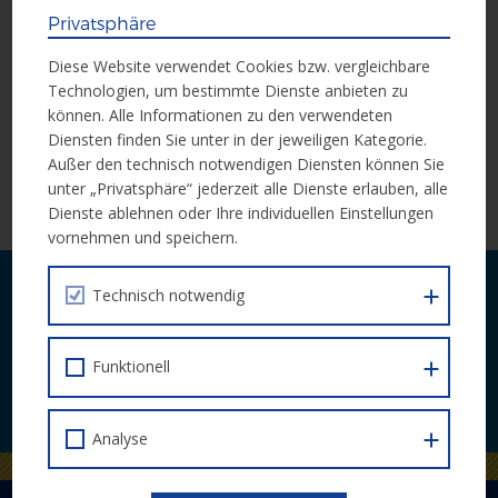
Privatsphäre
Die Konsultation läuft noch bis zum
24. Februar 2020
.
Diese Website verwendet Cookies bzw. vergleichbare
Technologien, um bestimmte Dienste anbieten zu
Hier geht es zur Konsultation auf deutsch.
können. Alle Informationen zu den verwendeten
Diensten finden Sie unter in der jeweiligen Kategorie.
Außer den technisch notwendigen Diensten können Sie
unter „Privatsphäre“ jederzeit alle Dienste erlauben, alle
ZUR ÜBERSICHT
Dienste ablehnen oder Ihre individuellen Einstellungen
vornehmen und speichern.
Laufende Neuigkeiten zu Calls und
Technisch notwendig
Veranstaltungen bequem per E-Mail.
Funktionell
JETZT ABONNIEREN
Analyse