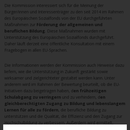
Die Kommission interessiert sich für die Meinung der
Bürger/innen und Interessenträger zu den seit 2014 im Rahmen
des Europäischen Sozialfonds von der EU durchgeführten
Maßnahmen zur
Förderung der allgemeinen und
beruflichen Bildung
. Diese Maßnahmen wurden mit
Unterstützung des Europäischen Sozialfonds durchgeführt.
Daher läuft derzeit eine öffentliche Konsultation mit einem
Fragebogen in allen EU-Sprachen.
Die Informationen werden der Kommission auch Hinweise dazu
liefern, wie die Unterstützung in Zukunft gestärkt sowie
wirksamer und zielgerichteter gestaltet werden kann. Unter
anderem wird im Rahmen der Bewertung beurteilt, ob die EU-
Initiativen dazu beigetragen haben, d
en frühzeitigen
Schulabgang zu verringern
und zu verhindern, d
en
gleichberechtigten Zugang zu Bildung und lebenslangem
Lernen für alle zu fördern
, die berufliche Bildung zu
unterstützen und die Qualität, die Effizienz und den Zugang zur
Hochschulbildung zu verbessern. Außerdem wird ermittelt,
welche Art der Unterstützung am wirksamsten war.