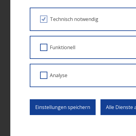
Welche Unterstützung wird aus Ihrer Sicht 
Bewältigung aktueller Herausforderungen
Technisch notwendig
Zur Beantwortung dieser Fragen gibt es ein
(limequery.com)
auszufüllen. Das Ausfüllen 
Funktionell
Sie können den Link zur Befragung auch mit an
Bereichen zu Sozialer Innovation arbeiten.
Analyse
Der Fragebogen kann bis zum 01. Oktober 
Einstellungen speichern
Alle Dienste
ZUR ÜBERSICHT