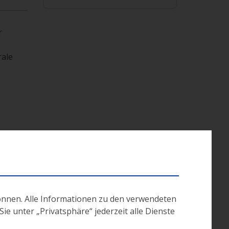
r
rale
ch
önnen. Alle Informationen zu den verwendeten
h dabei
e unter „Privatsphäre“ jederzeit alle Dienste