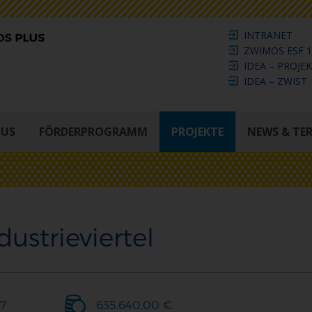
INTRANET
ZWIMOS ESF 1
IDEA – PROJE
IDEA – ZWIST
LUS
FÖRDERPROGRAMM
PROJEKTE
NEWS & TE
ustrieviertel
17
635.640,00 €