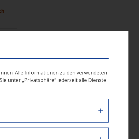
ch
r
ner
önnen. Alle Informationen zu den verwendeten
e unter „Privatsphäre“ jederzeit alle Dienste
ichen
aching
eistet