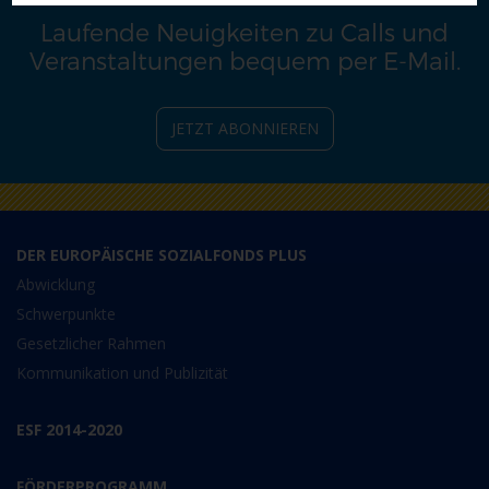
Laufende Neuigkeiten zu Calls und
Veranstaltungen bequem per E-Mail.
JETZT ABONNIEREN
DER EUROPÄISCHE SOZIALFONDS PLUS
Abwicklung
Schwerpunkte
Gesetzlicher Rahmen
Kommunikation und Publizität
ESF 2014-2020
FÖRDERPROGRAMM