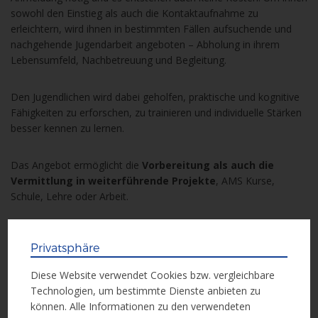
sowohl den Einstieg als auch die Kontaktaufnahme zu
erleichtern, wird ihnen in bestimmten Fällen aufsuchende und
nachgehende Jugendarbeit angeboten – Abholung in ihrem
Lebensumfeld, Nachbetreuung und Begleitung.
Den Jugendlichen wird dabei geholfen, praktische und kognitive
Fähigkeiten zu erforschen, zu trainieren und individuelle Stärken
besser kennen zu lernen.
Das Angebot ermöglicht die
Vorbereitung als auch die
Vermittlung in weiterführende Projekte
, AMS Kurse,
Schule, Lehre oder Arbeit.
Privatsphäre
Diese Website verwendet Cookies bzw. vergleichbare
Technologien, um bestimmte Dienste anbieten zu
können. Alle Informationen zu den verwendeten