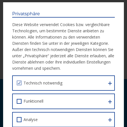
Aufbauend auf einer umfassenden und mehrdimensionalen
Privatsphäre
Betrachtung des Phänomens Working Poor wird der Reflexion
von Aufgaben, Grenzen und Kooperationen der
Diese Website verwendet Cookies bzw. vergleichbare
Bildungsberatung mit relevanten Schnittstellen Raum gegeben.
Technologien, um bestimmte Dienste anbieten zu
Wie machen das die anderen? Mit Berater*innen und
können. Alle Informationen zu den verwendeten
Expert*innen geht Bildungsberatung in Austausch, um eigene
Diensten finden Sie unter in der jeweiligen Kategorie.
Ansätze und Vorgehensweisen zu reflektieren und neue
Außer den technisch notwendigen Diensten können Sie
Anregungen zu gewinnen.
unter „Privatsphäre“ jederzeit alle Dienste erlauben, alle
Dienste ablehnen oder Ihre individuellen Einstellungen
Programm und weitere Infos
vornehmen und speichern.
Technisch notwendig
Laufende Neuigkeiten zu Calls und
Veranstaltungen bequem per E-Mail.
Funktionell
JETZT ABONNIEREN
Analyse