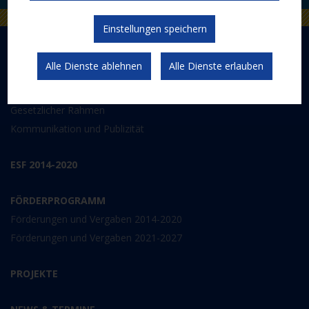
Einstellungen speichern
DER EUROPÄISCHE SOZIALFONDS PLUS
Alle Dienste ablehnen
Alle Dienste erlauben
Abwicklung
Schwerpunkte
Gesetzlicher Rahmen
Kommunikation und Publizität
ESF 2014-2020
FÖRDERPROGRAMM
Förderungen und Vergaben 2014-2020
Förderungen und Vergaben 2021-2027
PROJEKTE