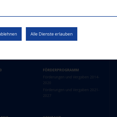
ten zu Calls und Veranstaltungen 
JETZT ABONNIEREN
 ablehnen
Alle Dienste erlauben
0
FÖRDERPROGRAMM
Förderungen und Vergaben 2014-
2020
Förderungen und Vergaben 2021-
2027