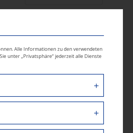
h. Zum
forten
önnen. Alle Informationen zu den verwendeten
e unter „Privatsphäre“ jederzeit alle Dienste
e
nen
in
ktuelle