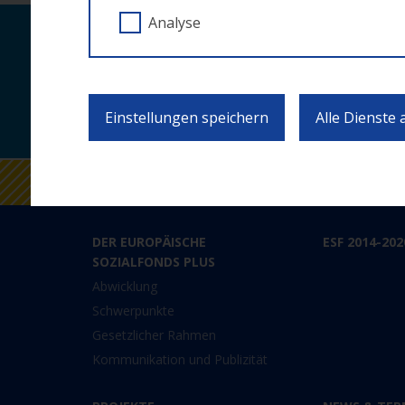
Analyse
Laufende Neuigkei
Einstellungen speichern
Alle Dienste
DER EUROPÄISCHE
ESF 2014-202
SOZIALFONDS PLUS
Abwicklung
Schwerpunkte
Gesetzlicher Rahmen
Kommunikation und Publizität