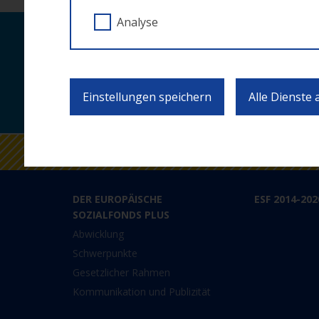
Analyse
Laufende Neuigkei
Einstellungen speichern
Alle Dienste
DER EUROPÄISCHE
ESF 2014-202
SOZIALFONDS PLUS
Abwicklung
Schwerpunkte
Gesetzlicher Rahmen
Kommunikation und Publizität