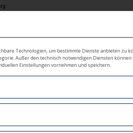
urg
?
ichbare Technologien, um bestimmte Dienste anbieten zu k
Salzburg zurück?
tegorie. Außer den technisch notwendigen Diensten können Si
ividuellen Einstellungen vornehmen und speichern.
ft?
kutieren. Ihre Anregungen und Inputs wandern als direktes
tzen Sie die Gelegenheit mitzudiskutieren & die Zukunft zu
ürgerforum Europa