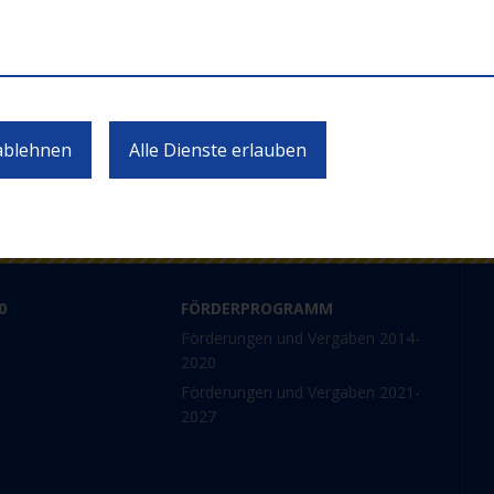
ten zu Calls und Veranstaltungen 
JETZT ABONNIEREN
 ablehnen
Alle Dienste erlauben
0
FÖRDERPROGRAMM
Förderungen und Vergaben 2014-
2020
Förderungen und Vergaben 2021-
2027