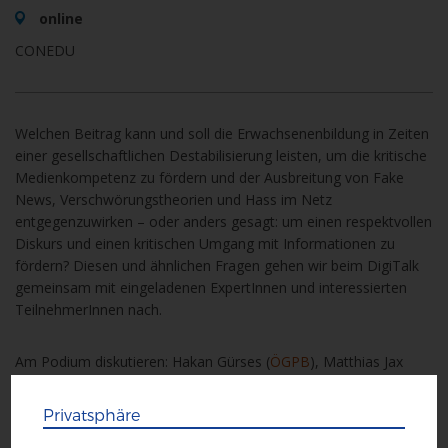
online
CONEDU
Welchen Beitrag kann und soll die Erwachsenenbildung in Zeiten
einer gesellschaftlichen Destabilisierung leisten, um die kritische
Medienkompetenz zu fördern und der Ausbreitung von Fake
News, Verschwörungstheorien und Hass im Netz
entgegenzuwirken – oder anders gesagt: um einen respektvollen
Diskurs und einen kritischen Umgang mit Informationen zu
fördern? Diesen und ähnlichen Fragen gehen wir beim DigiTalk
gemeinsam mit eingeladenen ExpertInnen und interessierten
TeilnehmerInnen nach.
Am Podium diskutieren: Hakan Gürses (
ÖGPB
), Matthias Jax
(
Saferinternet/ÖIAT
), Johanna Urban (
Universität
Wien/freiberufliche Trainerin
) und Andre Wolf (
Mimikama
). Die
Privatsphäre
Moderation erfolgt durch Birgit Aschemann (CONEDU), die