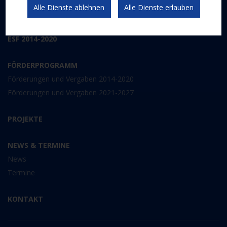
Alle Dienste ablehnen
Alle Dienste erlauben
Kommunikation und Publizität
ESF 2014-2020
FÖRDERPROGRAMM
Förderungen und Vergaben 2014-2020
Förderungen und Vergaben 2021-2027
PROJEKTE
NEWS & TERMINE
News
Termine
KONTAKT