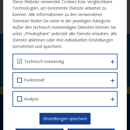
Online-Veranstaltung ist für alle Interessierten kostenlos
Diese Website verwendet Cookies bzw. vergleichbare
zugänglich.
Technologien, um bestimmte Dienste anbieten zu
können. Alle Informationen zu den verwendeten
Diensten finden Sie unter in der jeweiligen Kategorie.
Weitere Infos zu Programm und Anmeldung
Außer den technisch notwendigen Diensten können Sie
unter „Privatsphäre“ jederzeit alle Dienste erlauben, alle
Dienste ablehnen oder Ihre individuellen Einstellungen
Laufende Neuigkeiten zu Calls und
vornehmen und speichern.
Veranstaltungen bequem per E-Mail.
Technisch notwendig
JETZT ABONNIEREN
Funktionell
Analyse
DER EUROPÄISCHE SOZIALFONDS PLUS
Abwicklung
Einstellungen speichern
Schwerpunkte
Gesetzlicher Rahmen