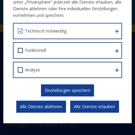
unter „Privatsphäre“ jederzeit alle Dienste erlauben, alle
Dienste ablehnen oder Ihre individuellen Einstellungen
JETZT ABONNIEREN
vornehmen und speichern.
Technisch notwendig
DER EUROPÄISCHE SOZIALFONDS PLUS
Funktionell
Abwicklung
Schwerpunkte
Gesetzlicher Rahmen
Analyse
Kommunikation und Publizität
Einstellungen speichern
ESF 2014-2020
Alle Dienste ablehnen
Alle Dienste erlauben
FÖRDERPROGRAMM
Förderungen und Vergaben 2014-2020
Förderungen und Vergaben 2021-2027