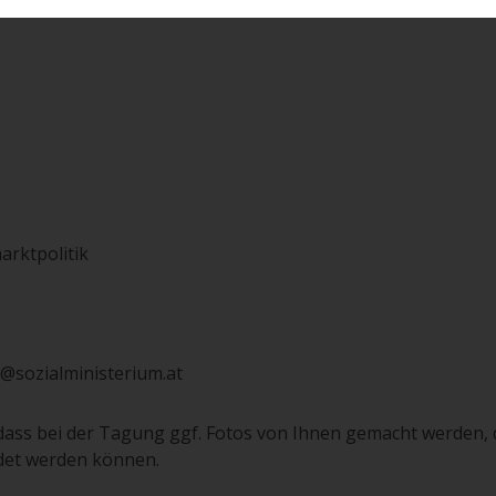
arktpolitik
sozialministerium.at
ass bei der Tagung ggf. Fotos von Ihnen gemacht werden, 
det werden können.