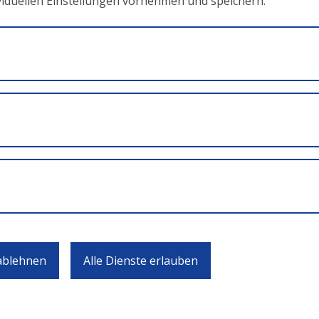
ividuellen Einstellungen vornehmen und speichern.
enland
agenfurt
lweiss
ur Förderung der Diversität in Unternehmen“ – Elisabeth Ann
 ablehnen
Alle Dienste erlauben