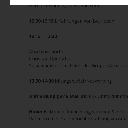
Gerhard Wagner, HeForShe Wien
12:30-13:15
Erfahrungen von Betrieben
13:15 – 13:30
Abschlussworte
Christian Operschall,
Sozialministerium, Leiter der Gruppe Arbeitsm
13:30-14:30
Mittagsbuffet/Networking
Anmeldung per E-Mail an:
ESF-Anmeldungen@
Hinweis:
Mit der Anmeldung stimmen Sie zu, d
Rahmen einer Nachberichterstattung verwen