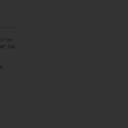
or“ im
kt“
. Die
t.