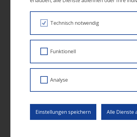
erlauben, alle Dienste ablehnen oder Ihre ind
• „Gründen als Chance für Frauen“ – BFI Burg
• „Weiter auf dem Weg“ – Mädchenzentrum Kl
Technisch notwendig
11:00 – 11:15
Auftritt der Künstlerin Alicia Ede
11:15-11:45
Kaffeepause
Funktionell
11:45-12:15
Analyse
Diversität im Unternehmen
• Kurzfilm
• „Vielfältig zum Ziel. Zweck von und Ideen z
Günther, WU Wien
Einstellungen speichern
Alle Dienste
12:15- 12:30
Gleichstellung ist auch Männersache